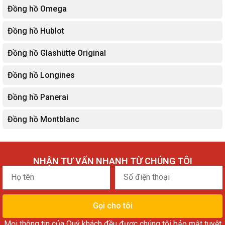
Đồng hồ Omega
Đồng hồ Hublot
Đồng hồ Glashütte Original
Đồng hồ Longines
Đồng hồ Panerai
Đồng hồ Montblanc
NHẬN TƯ VẤN NHANH TỪ CHÚNG TÔI
Họ
Số
tên
điện
thoại
Gọi cho tôi
Mọi thông tin của Quý khách đều được chúng tôi bảo mật tuyệt