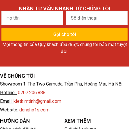
NHẬN TƯ VẤN NHANH TỪ CHÚNG TÔI
Họ
Số
tên
điện
thoại
Gọi cho tôi
Mọi thông tin của Quý khách đều được chúng tôi bảo mật tuyệt
đối.
VỀ CHÚNG TÔI
Showroom 1:
The Two Gamuda, Trần Phú, Hoàng Mai, Hà Nội
Hotline:
0707.206.888
Email:
kietkimtinh@gmail.com
Website:
dongho1s.com
HƯỚNG DẪN
XEM THÊM