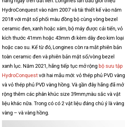
hàng ngày trên đất liền. Longines lần đầu giới thiệu
HydroConquest vào năm 2007 và tái thiết kế vào năm
2018 với mặt số phối màu đồng bộ cùng vòng bezel
ceramic đen, xanh hoặc xám, bộ máy được cải tiến, vỏ
kích thước 41mm hoặc 43mm đi kèm dây đeo kim loại
hoặc cao su. Kể từ đó, Longines còn ra mắt phiên bản
toàn ceramic đen và phiên bản mặt số/vòng bezel
xanh lục. Năm 2021, hãng tiếp tục mở rộng
bộ sưu tập
HydroConquest
với hai mẫu mới: vỏ thép phủ PVD vàng
và vỏ thép phủ PVD vàng hồng. Và gần đây hãng đã mở
rộng thêm các phân khúc size 39mm,màu sắc và vật
liệu khác nữa. Trong có có 2 vật liệu đáng chú ý là vàng
vàng – và vàng hồng.