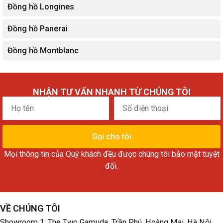
Đồng hồ Longines
Đồng hồ Panerai
Đồng hồ Montblanc
NHẬN TƯ VẤN NHANH TỪ CHÚNG TÔI
Họ
Số
tên
điện
thoại
Gọi cho tôi
Mọi thông tin của Quý khách đều được chúng tôi bảo mật tuyệt
đối.
VỀ CHÚNG TÔI
Showroom 1:
The Two Gamuda, Trần Phú, Hoàng Mai, Hà Nội