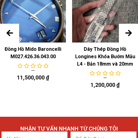
Đồng Hồ Mido Baroncelli
Dây Thép Đồng Hồ
M027.426.36.043.00
Longines Khóa Bướm Mẫu
L4 - Bản 18mm và 20mm
11,500,000
₫
1,200,000
₫
NHẬN TƯ VẤN NHANH TỪ CHÚNG TÔI
Họ
Số