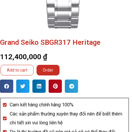
Grand Seiko SBGR317 Heritage
112,400,000
₫
Grand
Add to cart
Order
Seiko
SBGR317
Heritage
quantity
Cam kết hàng chính hãng 100%.
Các sản phẩm thường xuyên thay đổi nên để biết thêm
chi tiết xin vui lòng liên hệ
Do là thị trường đồ cũ nên giá cả sẽ có thể thay đổi