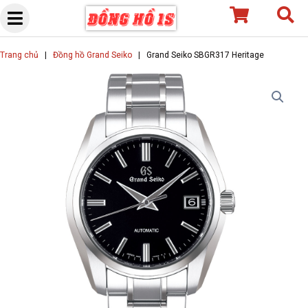
Skip
to
content
Trang chủ
|
Đồng hồ Grand Seiko
|
Grand Seiko SBGR317 Heritage