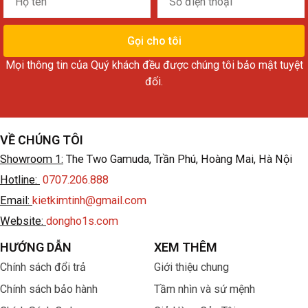
tên
điện
thoại
Gọi cho tôi
Mọi thông tin của Quý khách đều được chúng tôi bảo mật tuyệt
đối.
VỀ CHÚNG TÔI
Showroom 1:
The Two Gamuda, Trần Phú, Hoàng Mai, Hà Nội
Hotline:
0707.206.888
Email:
kietkimtinh@gmail.com
Website:
dongho1s.com
HƯỚNG DẪN
XEM THÊM
Chính sách đổi trả
Giới thiệu chung
Chính sách bảo hành
Tầm nhìn và sứ mệnh