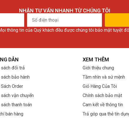
NHẬN TƯ VẤN NHANH TỪ CHÚNG TÔI
Số
điện
ọi thông tin của Quý khách đều được chúng tôi bảo mật tuyệt đố
thoại
NG DẪN
XEM THÊM
nhầm lẫn cho nhiều khách hàng. Đây cũng là 1 thương hiệ
 sách đổi trả
Giới thiệu chung
 sách bảo hành
Tầm nhìn và sứ mệnh
 Sách Order
Giỏ Hàng Của Tôi
 sách vận chuyển
Chính sách bảo mật
 Nam
 sách thanh toán
Cam kết về thông tin
n là nhà phân phối hay được uỷ quyền bán chính hãng thì
chí bán hàng
Trả góp qua thẻ tín dụn
hãng nào cũng đều công bố mục các store ở trên khắp thế 