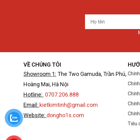
Họ
tên
M
VỀ CHÚNG TÔI
HƯỚ
Vì vậy việc trùng tên của tập đoàn có thể gây 
Showroom 1:
The Two Gamuda, Trần Phú,
Chính
riêng biệt.
Chính
Hoàng Mai, Hà Nội
Chính
Hotline:
0707.206.888
Website chính hãng:
Swatch watch
Chính
Email:
kietkimtinh@gmail.com
Cửa hàng đồng hồ swatch chính hãng tại Việt
Chính
Website:
dongho1s.com
Việc 1 số thương hiệu lớn của Việt Nam tự nhậ
Tiêu 
tìm thông tin chính xác tại website của bất kì 