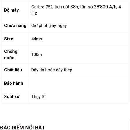
, tích cót 38h, tần số
28’800 A/h, 4
Calibre 752
Bộ máy
Hz
Chức năng
Giờ phút giây, ngày
Size
44mm
Chống
100m
nước
Chất liệu
Dây da hoặc dây thép
Bảo hành
Xuất xứ
Thụy Sĩ
ĐẶC ĐIỂM NỔI BẬT