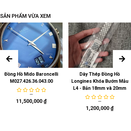
SẢN PHẨM VỪA XEM
Đồng Hồ Mido Baroncelli
Dây Thép Đồng Hồ
M027.426.36.043.00
Longines Khóa Bướm Mẫu
L4 - Bản 18mm và 20mm
11,500,000
₫
01 752 7760 4063-07 3 22 02LC
1,200,000
₫