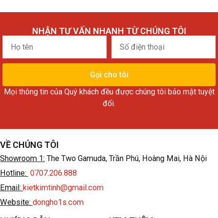
NHẬN TƯ VẤN NHANH TỪ CHÚNG TÔI
Họ
Số
tên
điện
01 752 7760 4063-07 8 22 08P
thoại
Gọi cho tôi
Mọi thông tin của Quý khách đều được chúng tôi bảo mật tuyệt
đối.
VỀ CHÚNG TÔI
Showroom 1:
The Two Gamuda, Trần Phú, Hoàng Mai, Hà Nội
Hotline:
0707.206.888
Email:
kietkimtinh@gmail.com
Website:
dongho1s.com