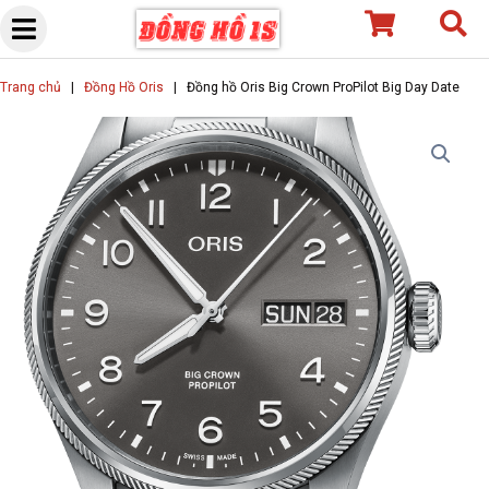
Skip
to
content
Trang chủ
|
Đồng Hồ Oris
|
Đồng hồ Oris Big Crown ProPilot Big Day Date