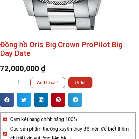
Đồng hồ Oris Big Crown ProPilot Big
Day Date
72,000,000
₫
Đồng
Add to cart
Order
hồ
Oris
Big
Crown
Cam kết hàng chính hãng 100%.
ProPilot
Các sản phẩm thường xuyên thay đổi nên để biết thêm
Big
chi tiết xin vui lòng liên hệ