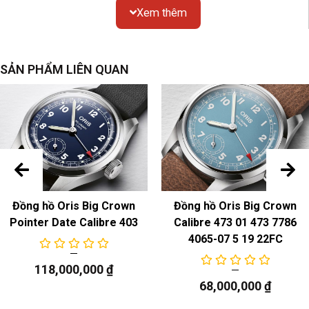
Xem thêm
Đồng hồ Oris Big Crown ProPilot Big Day Date là một
phiên bản khác được bổ xung thêm chức năng Day
SẢN PHẨM LIÊN QUAN
date so với dòng sản phẩm
Oris Big Crown ProPilot Big
Date
và mặt đã to hơn tương đối. Chúng ta có thể chọn
mức size phù hợp với cổ tay của mình hoặc theo sở
thích. Sản phẩm gồm 1 số phân loại sau.
01 752 7760 4063-07 5 22 07LC:
Đồng hồ Oris Big Crown
Đồng hồ Oris Big Crown
Pointer Date Calibre 403
Calibre 473 01 473 7786
4065-07 5 19 22FC
118,000,000
₫
68,000,000
₫