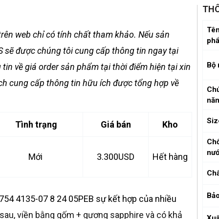
THÔ
Tên
rên web chỉ có tính chất tham khảo. Nếu sản
ph
 sẽ được chúng tôi cung cấp thông tin ngay tại
Bộ
in về giá order sản phẩm tại thời điểm hiện tại xin
ích cung cấp thông tin hữu ích được tổng hợp về
Ch
nă
Siz
Tình trạng
Giá bán
Kho
Ch
nư
Mới
3.300USD
Hết hàng
Chấ
Bảo
754 4135-07 8 24 05PEB sự kết hợp của nhiều
sau, viền bằng gốm + gương sapphire và có khả
Xuấ