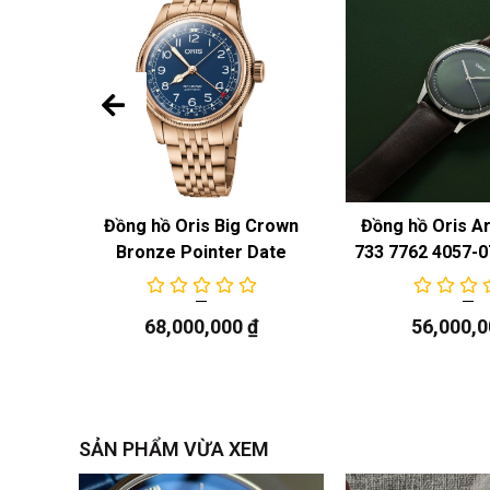
Great
Đồng hồ Oris Big Crown
Đồng hồ Oris Ar
01 400
Bronze Pointer Date
733 7762 4057-0
68,000,000
₫
56,000,
SẢN PHẨM VỪA XEM