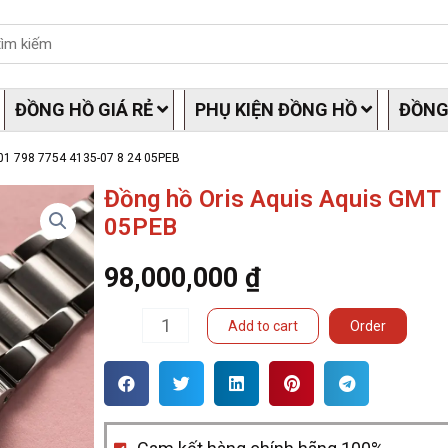
ĐỒNG HỒ GIÁ RẺ
PHỤ KIỆN ĐỒNG HỒ
ĐỒNG
01 798 7754 4135-07 8 24 05PEB
Đồng hồ Oris Aquis Aquis GMT
05PEB
98,000,000
₫
Đồng
Add to cart
Order
hồ
Oris
Aquis