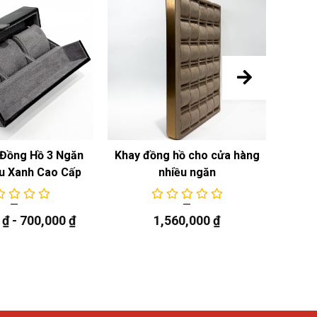
Đồng Hồ 3 Ngăn
Khay đồng hồ cho cửa hàng
Khay
u Xanh Cao Cấp
nhiều ngăn
0
₫
-
700,000
₫
1,560,000
₫