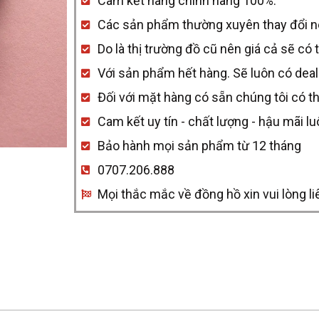
Cam kết hàng chính hãng 100%.
Aquis
Các sản phẩm thường xuyên thay đổi nên 
GMT
Do là thị trường đồ cũ nên giá cả sẽ có 
Date
Với sản phẩm hết hàng. Sẽ luôn có deal
01
Đối với mặt hàng có sẵn chúng tôi có t
798
Cam kết uy tín - chất lượng - hậu mãi l
7754
Bảo hành mọi sản phẩm từ 12 tháng
4135-
07
0707.206.888
8
Mọi thắc mắc về đồng hồ xin vui lòng li
24
05PEB
quantity