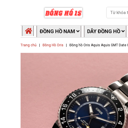
Skip
Search
to
content
ĐỒNG HỒ NAM
DÂY ĐỒNG HỒ
Trang chủ
|
Đồng Hồ Oris
|
Đồng hồ Oris Aquis Aquis GMT Date 