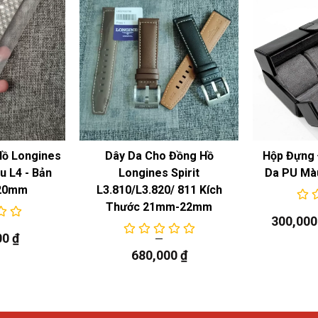
Hồ Longines
Dây Da Cho Đồng Hồ
Hộp Đựng 
 L4 - Bản
Longines Spirit
Da PU Mà
20mm
L3.810/L3.820/ 811 Kích
Thước 21mm-22mm
300,00
00
₫
680,000
₫