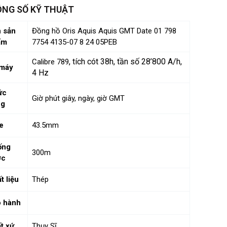
NG SỐ KỸ THUẬT
 sản
Đồng hồ Oris Aquis Aquis GMT Date 01 798
ẩm
7754 4135-07 8 24 05PEB
, tích cót 38h, tần số
28’800 A/h,
Calibre 789
 máy
4 Hz
ức
Giờ phút giây, ngày, giờ GMT
ng
e
43.5mm
ống
300m
ớc
t liệu
Thép
 hành
t xứ
Thụy Sĩ