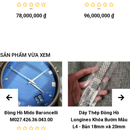
sự chuyển động
Model
: ETA 2895-2, bộ máy cơ tự động, dự trữ năng
78,000,000
₫
96,000,000
₫
lượng 44 giờ
Chức năng
ngày, giây nhỏ
SẢN PHẨM VỪA XEM
Đồng Hồ Mido Baroncelli
Dây Thép Đồng Hồ
M027.426.36.043.00
Longines Khóa Bướm Mẫu
L4 - Bản 18mm và 20mm