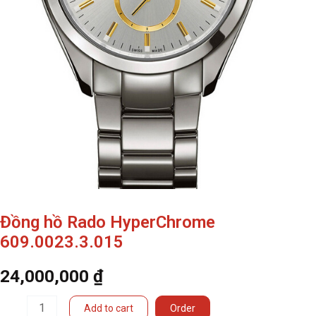
Đồng hồ Rado HyperChrome
609.0023.3.015
24,000,000
₫
Đồng
Add to cart
Order