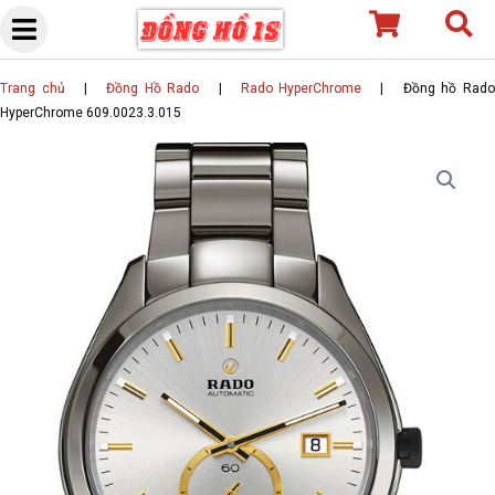
Skip
to
content
Trang chủ
|
Đồng Hồ Rado
|
Rado HyperChrome
|
Đồng hồ Rad
HyperChrome 609.0023.3.015