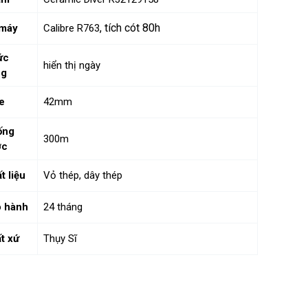
, tích cót 80h
 máy
Calibre R763
ức
hiển thị ngày
ng
e
42mm
ống
300m
ớc
t liệu
Vỏ thép, dây thép
 hành
24 tháng
t xứ
Thụy Sĩ