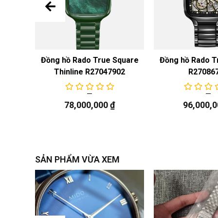
n Cook
Đồng hồ Rado True Square
Đồng hồ Rado T
ic
Thinline R27047902
R27086
52
78,000,000
₫
96,000,
SẢN PHẨM VỪA XEM