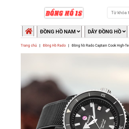
Skip
Search
to
content
ĐỒNG HỒ NAM
DÂY ĐỒNG HỒ
Trang chủ
|
Đồng Hồ Rado
|
Đồng hồ Rado Captain Cook High-T