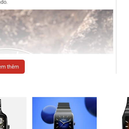
ado.
em thêm