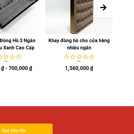
Đồng Hồ 3 Ngăn
Khay đồng hồ cho cửa hàng
Khay
u Xanh Cao Cấp
nhiều ngăn
0
₫
-
700,000
₫
1,560,000
₫
Gọi cho tôi