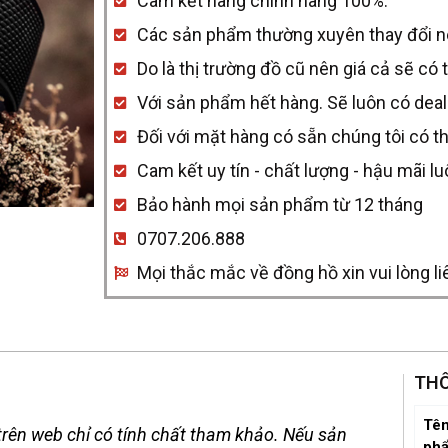
Cam kết hàng chính hãng 100%.
Cook
Các sản phẩm thường xuyên thay đổi nên 
High-
Do là thị trường đồ cũ nên giá cả sẽ có 
Tech
Với sản phẩm hết hàng. Sẽ luôn có deal
Ceramic
Đối với mặt hàng có sẵn chúng tôi có t
Diver
Cam kết uy tín - chất lượng - hậu mãi l
R32129158
Bảo hành mọi sản phẩm từ 12 tháng
quantity
0707.206.888
Mọi thắc mắc về đồng hồ xin vui lòng li
THÔ
Tên
rên web chỉ có tính chất tham khảo. Nếu sản
ph