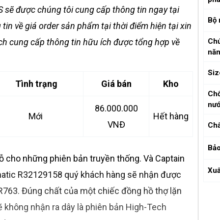
 sẽ được chúng tôi cung cấp thông tin ngay tại
Bộ
in về giá order sản phẩm tại thời điểm hiện tại xin
ích cung cấp thông tin hữu ích được tổng hợp về
Ch
nă
Siz
Tình trạng
Giá bán
Kho
Ch
nư
86.000.000
Mới
Hết hàng
VNĐ
Chấ
Bảo
ỗ cho những phiên bản truyền thống. Và Captain
Xuấ
matic R32129158 quý khách hàng sẽ nhận được
R763. Đúng chất của một chiếc đồng hồ thợ lặn
ẽ không nhận ra dây là phiên bản High-Tech