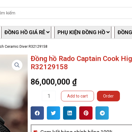
ĐỒNG HỒ GIÁ RẺ
PHỤ KIỆN ĐỒNG HỒ
ĐỒNG
ech Ceramic Diver R32129158
Đồng hồ Rado Captain Cook Hig
R32129158
86,000,000
₫
Đồng
Add to cart
Order
hồ
Rado
Captain