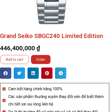
Grand Seiko SBGC240 Limited Edition
446,400,000
₫
Grand
Add to cart
Order
Seiko
SBGC240
Limited
Edition
Cam kết hàng chính hãng 100%.
quantity
Các sản phẩm thường xuyên thay đổi nên để biết thêm
chi tiết xin vui lòng liên hệ
Do là thị trường đồ cũ nên giá cả sẽ có thể thay đổi