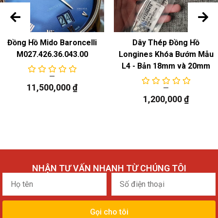
Đồng Hồ Mido Baroncelli
Dây Thép Đồng Hồ
M027.426.36.043.00
Longines Khóa Bướm Mẫu
L4 - Bản 18mm và 20mm
11,500,000
₫
1,200,000
₫
NHẬN TƯ VẤN NHANH TỪ CHÚNG TÔI
Họ
Số
tên
điện
thoại
Gọi cho tôi