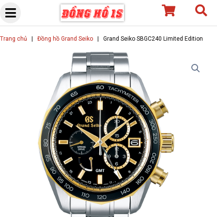
Skip
to
content
Trang chủ
|
Đồng hồ Grand Seiko
|
Grand Seiko SBGC240 Limited Edition