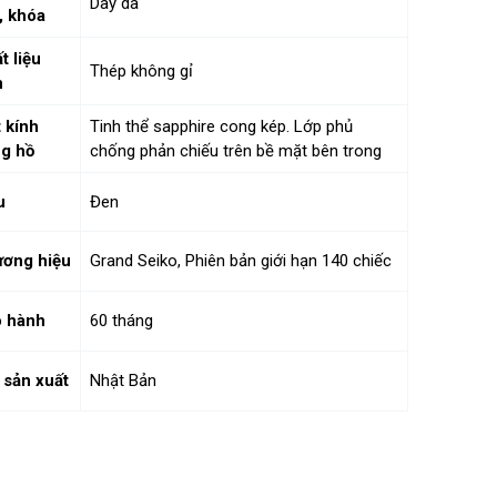
Dây da
, khóa
t liệu
Thép không gỉ
n
 kính
Tinh thể sapphire cong kép. Lớp phủ
g hồ
chống phản chiếu trên bề mặt bên trong
u
Đen
ơng hiệu
Grand Seiko, Phiên bản giới hạn 140 chiếc
 hành
60 tháng
 sản xuất
Nhật Bản