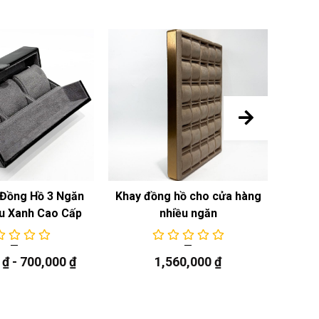
Đồng Hồ 3 Ngăn
Khay đồng hồ cho cửa hàng
Khay
u Xanh Cao Cấp
nhiều ngăn
0
₫
-
700,000
₫
1,560,000
₫