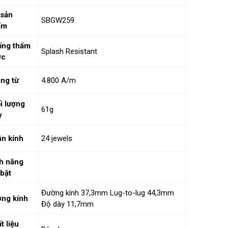
sản
SBGW259
ẩm
ống thấm
Splash Resistant
ớc
ng từ
4.800 A/m
i lượng
61g
y
n kính
24 jewels
h năng
 bật
Đường kính 37,3mm Lug-to-lug 44,3mm
ng kính
Độ dày 11,7mm
t liệu