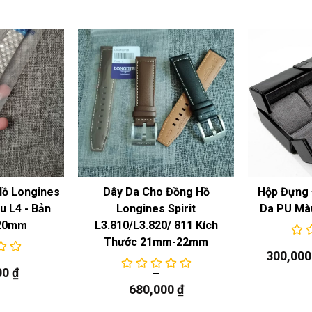
Hồ Longines
Dây Da Cho Đồng Hồ
Hộp Đựng 
 L4 - Bản
Longines Spirit
Da PU Mà
20mm
L3.810/L3.820/ 811 Kích
Thước 21mm-22mm
300,00
00
₫
680,000
₫