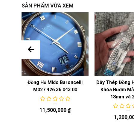
SẢN PHẨM VỪA XEM
 Năng
Đồng Hồ Mido Baroncelli
Dây Thép Đồng 
M027.426.36.043.00
Khóa Bướm Mẫu
18mm và 
11,500,000
₫
1,200,0