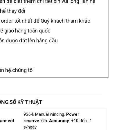
để biết thêm chi tiết xin vui lòng liên hệ
thể thay đổi
 order tốt nhất để Quý khách tham khảo
hể giao hàng toàn quốc
uôn được đặt lên hàng đầu
ên hệ chúng tôi
NG SỐ KỸ THUẬT
9S64. Manual winding.
Power
vement
reserve
:72h.
Accuracy
: +10 đến -1
s/ngày