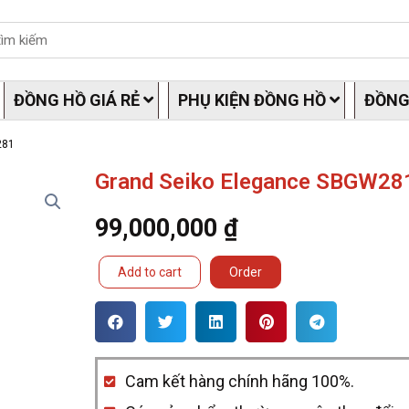
ĐỒNG HỒ GIÁ RẺ
PHỤ KIỆN ĐỒNG HỒ
ĐỒNG
281
Grand Seiko Elegance SBGW28
99,000,000
₫
Grand
Add to cart
Order
Seiko
Elegance
SBGW281
Cam kết hàng chính hãng 100%.
quantity