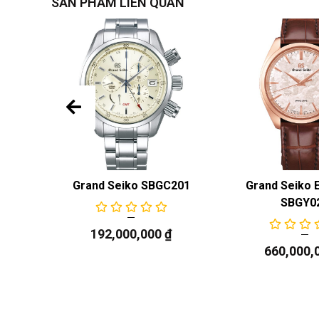
SẢN PHẨM LIÊN QUAN
nce
Grand Seiko SBGC201
Grand Seiko 
SBGY0
192,000,000
₫
660,000,