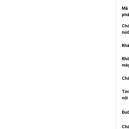
Mã 
ph
Ch
nư
Khá
Khố
má
Châ
Tín
nổi
Đườ
Chấ