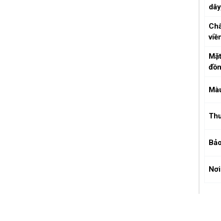
dây
Chấ
viề
Mặt
đồn
Mà
Thư
Bảo
Nơi