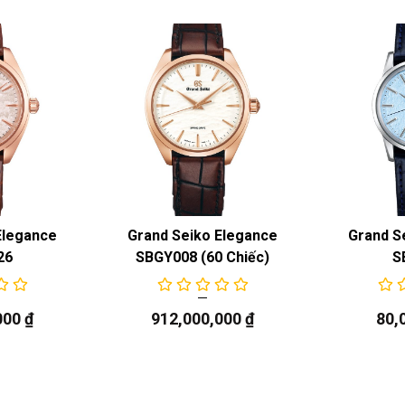
Elegance
Grand Seiko Elegance
Grand S
26
SBGY008 (60 Chiếc)
S
000
₫
912,000,000
₫
80,