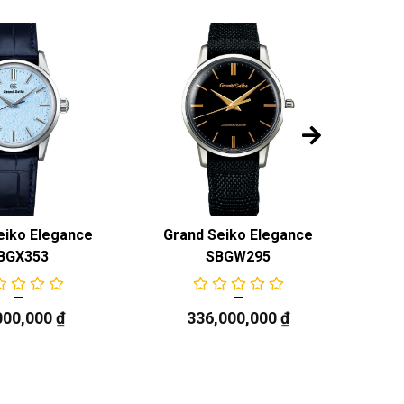
eiko Elegance
Grand Seiko Elegance
Gr
BGX353
SBGW295
000,000
₫
336,000,000
₫