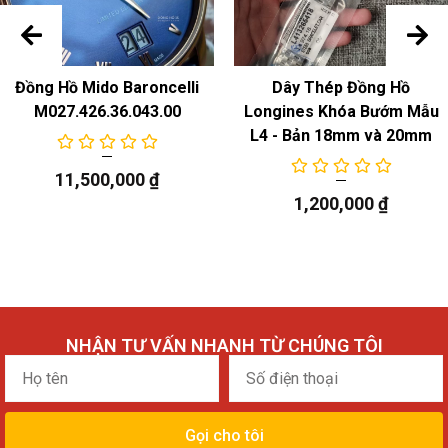
Đồng Hồ Mido Baroncelli
Dây Thép Đồng Hồ
M027.426.36.043.00
Longines Khóa Bướm Mẫu
L4 - Bản 18mm và 20mm
11,500,000
₫
1,200,000
₫
NHẬN TƯ VẤN NHANH TỪ CHÚNG TÔI
Họ
Số
tên
điện
thoại
Gọi cho tôi