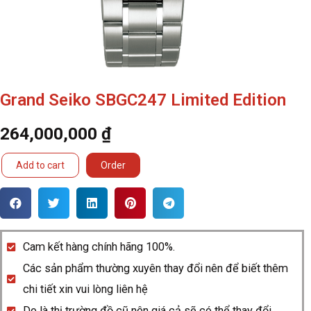
Grand Seiko SBGC247 Limited Edition
264,000,000
₫
Grand
Add to cart
Order
Seiko
SBGC247
Limited
Edition
Cam kết hàng chính hãng 100%.
quantity
Các sản phẩm thường xuyên thay đổi nên để biết thêm
chi tiết xin vui lòng liên hệ
Do là thị trường đồ cũ nên giá cả sẽ có thể thay đổi