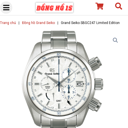
Skip
to
content
Trang chủ
|
Đồng hồ Grand Seiko
|
Grand Seiko SBGC247 Limited Edition