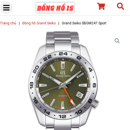
Skip
to
content
Trang chủ
|
Đồng hồ Grand Seiko
|
Grand Seiko SBGM247 Sport