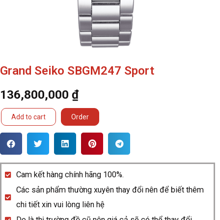
Grand Seiko SBGM247 Sport
136,800,000
₫
Grand
Add to cart
Order
Seiko
SBGM247
Sport
quantity
Cam kết hàng chính hãng 100%.
Các sản phẩm thường xuyên thay đổi nên để biết thêm
chi tiết xin vui lòng liên hệ
Do là thị trường đồ cũ nên giá cả sẽ có thể thay đổi