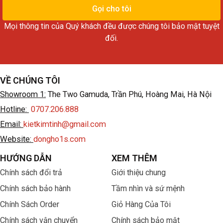
thoại
Gọi cho tôi
Mọi thông tin của Quý khách đều được chúng tôi bảo mật tuyệt
đối.
VỀ CHÚNG TÔI
Showroom 1:
The Two Gamuda, Trần Phú, Hoàng Mai, Hà Nội
Hotline:
0707.206.888
Email:
kietkimtinh@gmail.com
Website:
dongho1s.com
HƯỚNG DẪN
XEM THÊM
Chính sách đổi trả
Giới thiệu chung
Chính sách bảo hành
Tầm nhìn và sứ mệnh
Chính Sách Order
Giỏ Hàng Của Tôi
Chính sách vận chuyển
Chính sách bảo mật