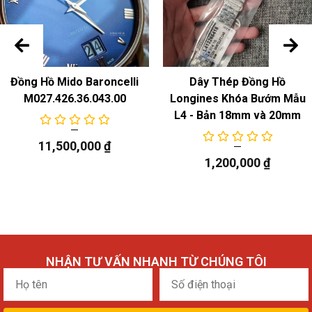
Đồng Hồ Mido Baroncelli
Dây Thép Đồng Hồ
M027.426.36.043.00
Longines Khóa Bướm Mẫu
L4 - Bản 18mm và 20mm
11,500,000
₫
1,200,000
₫
NHẬN TƯ VẤN NHANH TỪ CHÚNG TÔI
Họ
Số
tên
điện