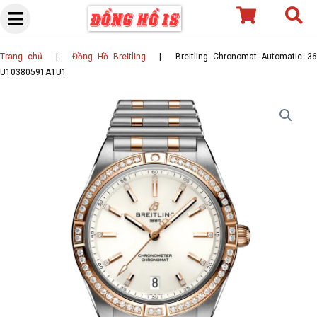
Skip
to
content
Trang chủ
|
Đồng Hồ Breitling
|
Breitling Chronomat Automatic 3
U10380591A1U1