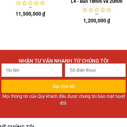
L4 - Bản 18mm và 20mm
11,500,000
₫
1,200,000
₫
NHẬN TƯ VẤN NHANH TỪ CHÚNG TÔI
Họ
Số
tên
điện
thoại
Gọi cho tôi
Mọi thông tin của Quý khách đều được chúng tôi bảo mật tuyệt
đối.