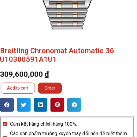
Breitling Chronomat Automatic 36
U10380591A1U1
309,600,000
₫
Breitling
Add to cart
Order
Chronomat
Automatic
36
U10380591A1U1
Cam kết hàng chính hãng 100%.
quantity
Các sản phẩm thường xuyên thay đổi nên để biết thêm