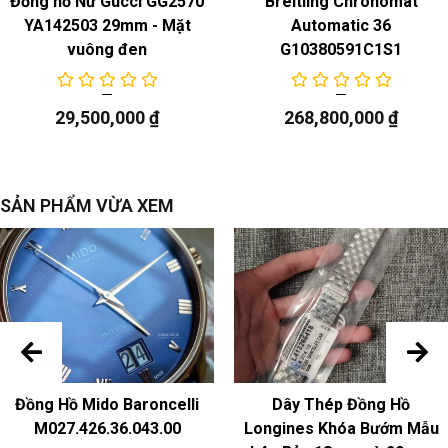
Đồng hồ Nữ Gucci GG2570
Breitling Chronomat
YA142503 29mm - Mặt
Automatic 36
vuông đen
G10380591C1S1
29,500,000
₫
268,800,000
₫
SẢN PHẨM VỪA XEM
Đồng Hồ Mido Baroncelli
Dây Thép Đồng Hồ
M027.426.36.043.00
Longines Khóa Bướm Mẫu