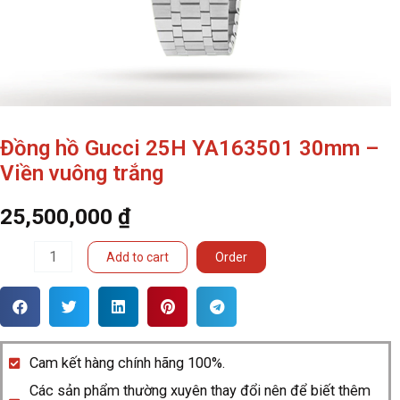
Đồng hồ Gucci 25H YA163501 30mm –
Viền vuông trắng
25,500,000
₫
Đồng
Add to cart
Order
hồ
Gucci
25H
YA163501
Cam kết hàng chính hãng 100%.
30mm
Các sản phẩm thường xuyên thay đổi nên để biết thêm