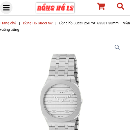
Skip
to
content
Trang chủ
|
Đồng Hồ Gucci Nữ
|
Đồng hồ Gucci 25H YA163501 30mm – Viề
vuông trắng