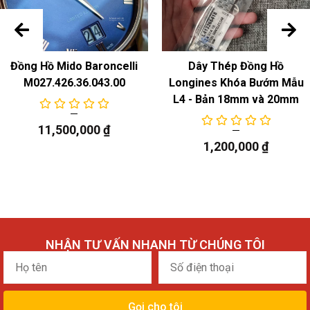
Đồng Hồ Mido Baroncelli
Dây Thép Đồng Hồ
M027.426.36.043.00
Longines Khóa Bướm Mẫu
L4 - Bản 18mm và 20mm
11,500,000
₫
1,200,000
₫
NHẬN TƯ VẤN NHANH TỪ CHÚNG TÔI
Họ
Số
tên
điện
thoại
Gọi cho tôi