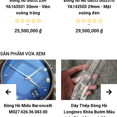
Đồng hồ Gucci 25H
Đồng hồ Nữ Gucci GG2570
YA163501 30mm - Viền
YA142503 29mm - Mặt
vuông trắng
vuông đen
25,500,000
₫
29,500,000
₫
SẢN PHẨM VỪA XEM
Đồng Hồ Mido Baroncelli
Dây Thép Đồng Hồ
M027.426.36.043.00
Longines Khóa Bướm Mẫu