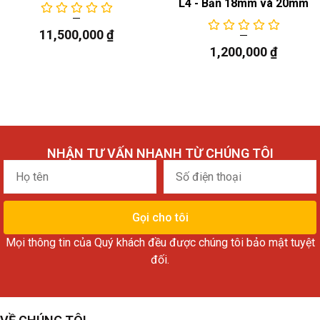
L4 - Bản 18mm và 20mm
11,500,000
₫
1,200,000
₫
NHẬN TƯ VẤN NHANH TỪ CHÚNG TÔI
Họ
Số
tên
điện
thoại
Gọi cho tôi
Mọi thông tin của Quý khách đều được chúng tôi bảo mật tuyệt
đối.