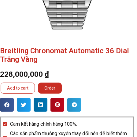
Breitling Chronomat Automatic 36 Dial
Trắng Vàng
228,000,000
₫
Breitling
Add to cart
Order
Chronomat
Automatic
36
Dial
Cam kết hàng chính hãng 100%.
Trắng
Các sản phẩm thường xuyên thay đổi nên để biết thêm