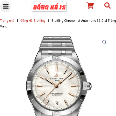
Skip
to
content
Trang chủ
|
Đồng Hồ Breitling
|
Breitling Chronomat Automatic 36 Dial Trắn
Vàng