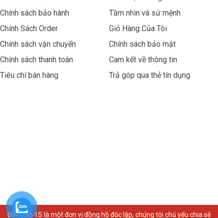
Chính sách bảo hành
Tầm nhìn và sứ mệnh
Liên hệ với chúng tôi ngay hotline/zalo: 070720688. Đồng Hồ
Chính Sách Order
Giỏ Hàng Của Tôi
1S sẽ tư vấn, và lựa chọn cho Quý khách những mẫu đồng hồ
Chính sách vận chuyển
Chính sách bảo mật
phù hợp nhất với giá cả tốt nhất có thể.
Chính sách thanh toán
Cam kết về thông tin
Tiêu chí bán hàng
Trả góp qua thẻ tín dụng
Đồng hồ 1S là một đơn vị đồng hồ độc lập, chúng tôi chủ yếu chia sẻ