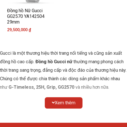
Đồng hồ Nữ Gucci
GG2570 YA142504
29mm
29,500,000
₫
Gucci là một thương hiệu thời trang nổi tiếng và cũng sản xuất
đồng hồ cao cấp.
Đồng hồ Gucci nữ
thường mang phong cách
thời trang sang trọng, đẳng cấp và độc đáo của thương hiệu này.
Chúng có thể được chia thành các dòng sản phẩm khác nhau
như
G-Timeless, 25H, Grip, GG2570
và nhiều hơn nữa.
Đồng hồ Gucci
nữ thường có thiết kế đa dạng với nhiều mẫu mã
Xem thêm
khác nhau, bao gồm các vỏ và dây đeo được làm từ thép không
gỉ, vàng hồng, da thật hoặc các chất liệu khác. Mặt đồng hồ
thường được thiết kế độc đáo với các chi tiết như logo của