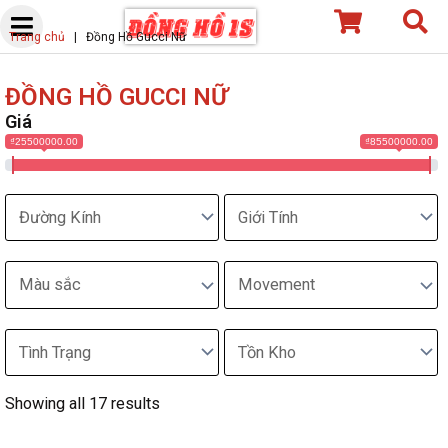
Skip
Trang chủ
|
Đồng Hồ Gucci Nữ
to
content
ĐỒNG HỒ GUCCI NỮ
Giá
₫25500000.00
₫85500000.00
Showing all 17 results