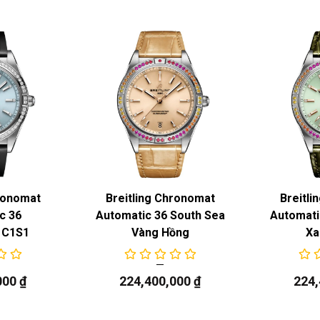
hronomat
Breitling Chronomat
Breitli
c 36
Automatic 36 South Sea
Automati
1C1S1
Vàng Hồng
Xa
000
₫
224,400,000
₫
224