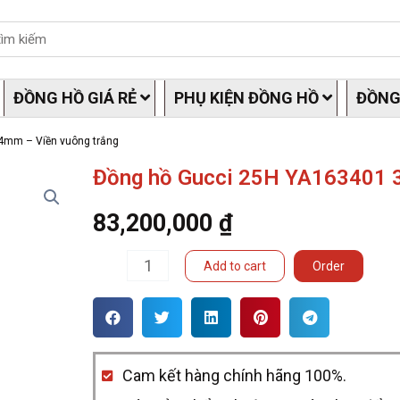
ĐỒNG HỒ GIÁ RẺ
PHỤ KIỆN ĐỒNG HỒ
ĐỒNG
4mm – Viền vuông trắng
Đồng hồ Gucci 25H YA163401 3
83,200,000
₫
Đồng
Add to cart
Order
hồ
Gucci
25H
Cam kết hàng chính hãng 100%.
YA163401