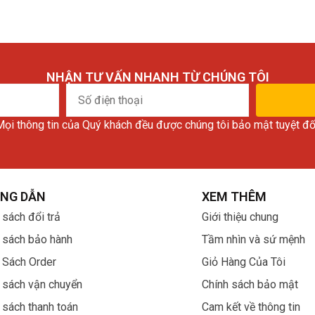
NHẬN TƯ VẤN NHANH TỪ CHÚNG TÔI
Số
điện
ọi thông tin của Quý khách đều được chúng tôi bảo mật tuyệt đố
thoại
NG DẪN
XEM THÊM
 sách đổi trả
Giới thiệu chung
 sách bảo hành
Tầm nhìn và sứ mệnh
 Sách Order
Giỏ Hàng Của Tôi
 sách vận chuyển
Chính sách bảo mật
 sách thanh toán
Cam kết về thông tin