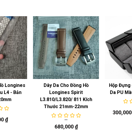
Hồ Longines
Dây Da Cho Đồng Hồ
Hộp Đựng 
 L4 - Bản
Longines Spirit
Da PU Mà
20mm
L3.810/L3.820/ 811 Kích
Thước 21mm-22mm
300,00
00
₫
680,000
₫