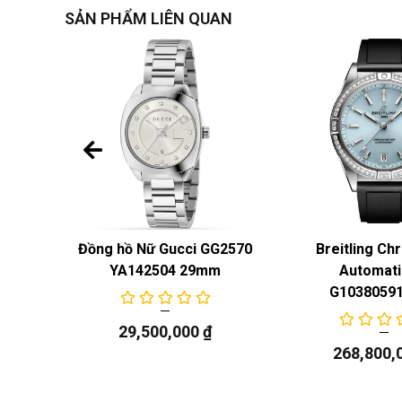
SẢN PHẨM LIÊN QUAN
ss
Đồng hồ Nữ Gucci GG2570
Breitling C
s
YA142504 29mm
Automati
G1038059
29,500,000
₫
268,800,