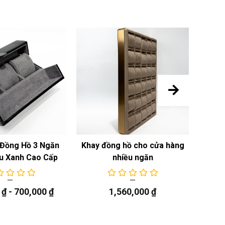
Đồng Hồ 3 Ngăn
Khay đồng hồ cho cửa hàng
Khay
u Xanh Cao Cấp
nhiều ngăn
0
₫
-
700,000
₫
1,560,000
₫