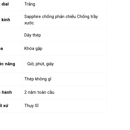
 dial
Trắng
Sapphire chống phản chiếu Chống trầy
 kính
xước.
y
Dây thép
óa
Khóa gập
ức năng
Giờ, phút, giây
Thép không gỉ
 hành
2 năm toàn cầu
t xứ
Thụy Sĩ