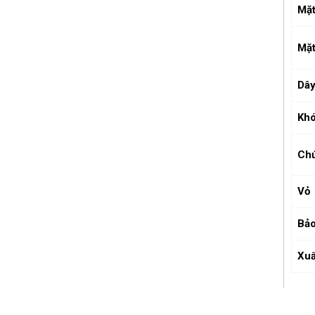
Mặt
Mặt
Dâ
Kh
Ch
Vỏ
Bảo
Xuấ