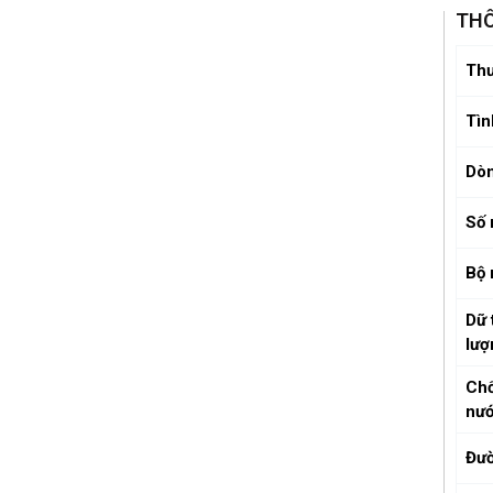
THÔ
Thư
Tìn
Dò
Số 
Bộ
Dữ 
lượ
Ch
nư
Đườ