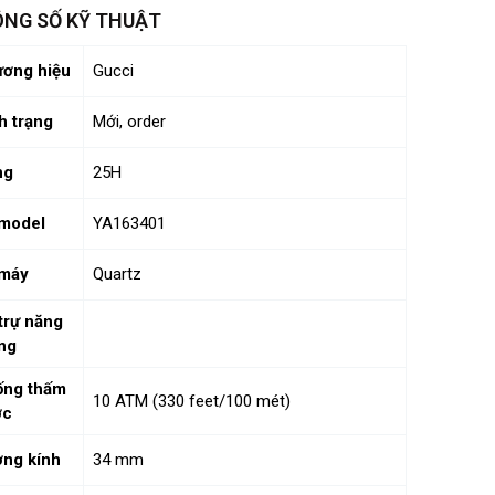
NG SỐ KỸ THUẬT
ơng hiệu
Gucci
h trạng
Mới, order
ng
25H
model
YA163401
 máy
Quartz
trự năng
ng
ống thấm
10 ATM (330 feet/100 mét)
ớc
ng kính
34 mm