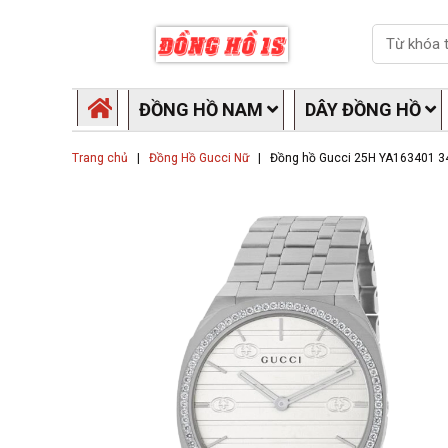
Skip
Search
to
content
ĐỒNG HỒ NAM
DÂY ĐỒNG HỒ
Trang chủ
|
Đồng Hồ Gucci Nữ
|
Đồng hồ Gucci 25H YA163401 3