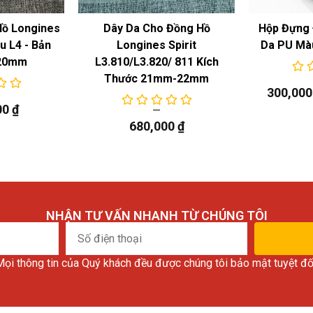
Hồ Longines
Dây Da Cho Đồng Hồ
Hộp Đựng 
 L4 - Bản
Longines Spirit
Da PU Mà
20mm
L3.810/L3.820/ 811 Kích
Thước 21mm-22mm
300,00
00
₫
680,000
₫
NHẬN TƯ VẤN NHANH TỪ CHÚNG TÔI
Số
điện
ọi thông tin của Quý khách đều được chúng tôi bảo mật tuyệt đố
thoại