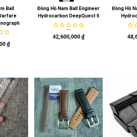
m Ball
Đồng Hồ Nam Ball Engineer
Đồng Hồ Na
Warfare
Hydrocarbon DeepQuest II
Hydro
onograph
42,600,000
₫
48,
000
₫