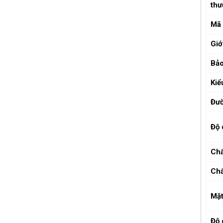
thư
Mã
Giớ
Bảo
Kiể
Đườ
Độ 
Chấ
Chấ
Mặt
Độ 