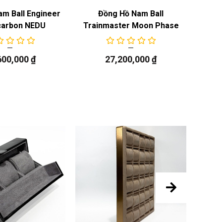
m Ball Engineer
Đồng Hồ Nam Ball
carbon NEDU
Trainmaster Moon Phase
Train
600,000
₫
27,200,000
₫