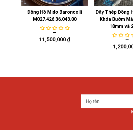
 Năng
Đồng Hồ Mido Baroncelli
Dây Thép Đồng 
M027.426.36.043.00
Khóa Bướm Mẫu
18mm và 
11,500,000
₫
1,200,0
Họ
tên
M