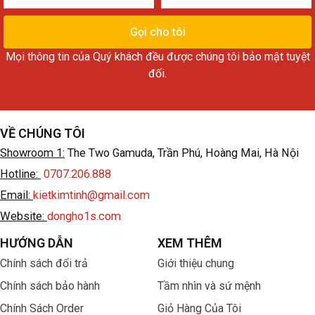
tên
điện
thoại
Gọi cho tôi
Mọi thông tin của Quý khách đều được chúng tôi bảo mật tuyệt
đối.
VỀ CHÚNG TÔI
Showroom 1:
The Two Gamuda, Trần Phú, Hoàng Mai, Hà Nội
Hotline:
0707.206.888
Email:
kietkimtinh@gmail.com
Website:
dongho1s.com
HƯỚNG DẪN
XEM THÊM
Chính sách đổi trả
Giới thiệu chung
Chính sách bảo hành
Tầm nhìn và sứ mệnh
Chính Sách Order
Giỏ Hàng Của Tôi