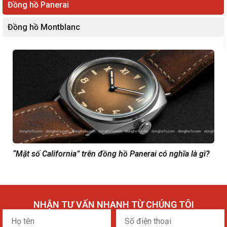
Đồng hồ Panerai
Đồng hồ Montblanc
“Mặt số California” trên đồng hồ Panerai có nghĩa là gì?
NHẬN TƯ VẤN NHANH TỪ CHÚNG TÔI
Họ
Số