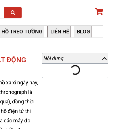
Search
 HỒ TREO TƯỜNG
LIÊN HỆ
BLOG
Nội dung
ẠT ĐỘNG
ồ xa xỉ ngày nay,
chronograph là
qua), đồng thời
hồ điện tử thì
của các máy đo