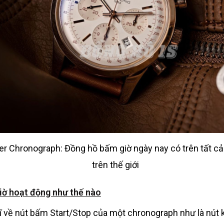
ier Chronograph: Đồng hồ bấm giờ ngày nay có trên tất c
trên thế giới
iờ hoạt động như thế nào
ĩ về nút bấm Start/Stop của một chronograph như là nút k