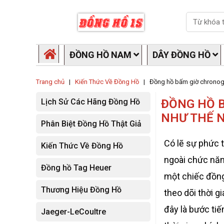
Skip
Search
to
content
ĐỒNG HỒ NAM
DÂY ĐỒNG HỒ
Trang chủ
|
Kiến Thức Về Đồng Hồ
|
Đồng hồ bấm giờ chronog
Lịch Sử Các Hãng Đồng Hồ
ĐỒNG HỒ 
NHƯ THẾ 
Phân Biệt Đồng Hồ Thật Giả
Có lẽ sự phức 
Kiến Thức Về Đồng Hồ
ngoài chức năng
Đồng hồ Tag Heuer
một chiếc đồng 
Thương Hiệu Đồng Hồ
theo dõi thời g
đây là bước tiế
Jaeger-LeCoultre