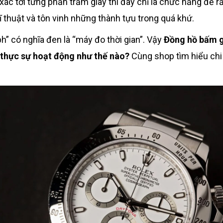
 xác tới từng phần trăm giây thì đây chỉ là chức năng để 
ĩ thuật và tôn vinh những thành tựu trong quá khứ.
h” có nghĩa đen là “máy đo thời gian”. Vậy
Đồng hồ bấm g
thực sự hoạt động như thế nào?
Cùng shop tìm hiểu chi t