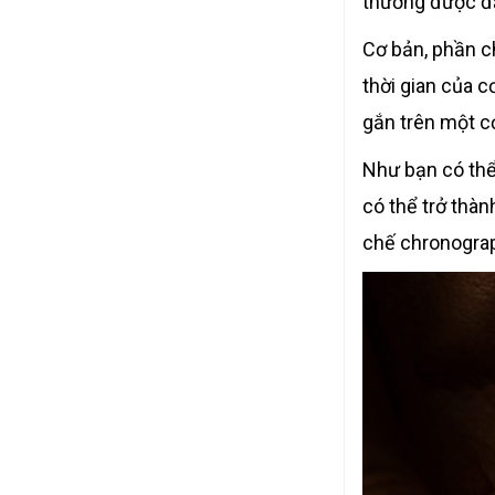
thường được đặ
Cơ bản, phần c
thời gian của c
gắn trên một c
Như bạn có thể 
có thể trở thàn
chế chronograp