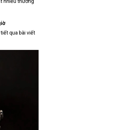
rất nhiều thương
iờ
iết qua bài viết