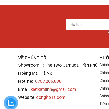
Họ
tên
M
VỀ CHÚNG TÔI
HƯỚ
Showroom 1:
The Two Gamuda, Trần Phú,
Chính
Chính
Hoàng Mai, Hà Nội
Chính
Hotline:
0707.206.888
Zeitwerk được giới thiệu lần đầu vào năm 2009 
Chính
Email:
kietkimtinh@gmail.com
đồng hồ này có một mặt số đặc biệt với các vạch
Chính
Website:
dongho1s.com
Trên thực tế trước đó đã có nhiều dòng sản p
Tiêu 