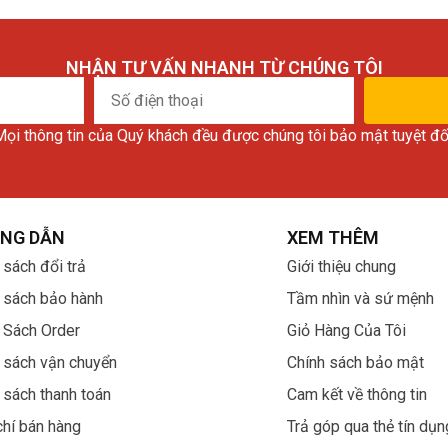
NHẬN TƯ VẤN NHANH TỪ CHÚNG TÔI
Số
điện
ọi thông tin của Quý khách đều được chúng tôi bảo mật tuyệt đố
thoại
NG DẪN
XEM THÊM
 sách đổi trả
Giới thiệu chung
 sách bảo hành
Tầm nhìn và sứ mệnh
 Sách Order
Giỏ Hàng Của Tôi
và nhanh chóng thu hút sự chú ý của các đối tác đồng hồ 
 sách vận chuyển
Chính sách bảo mật
 số lớn để hiển thị giờ và phút bằng các chữ số.
 sách thanh toán
Cam kết về thông tin
hẩm cũng đã manh nha sản xuất các mã có thể nhảy số nh
chí bán hàng
Trả góp qua thẻ tín dụn