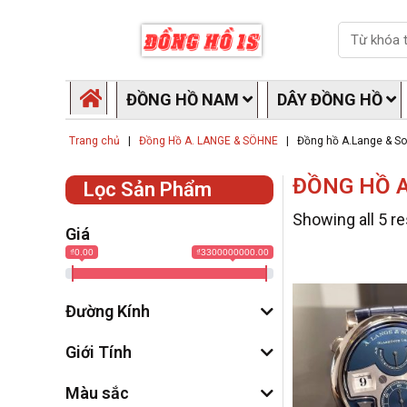
Skip
Search
to
content
ĐỒNG HỒ NAM
DÂY ĐỒNG HỒ
Trang chủ
|
Đồng Hồ A. LANGE & SÖHNE
|
Đồng hồ A.Lange & So
ĐỒNG HỒ A
Lọc Sản Phẩm
Showing all 5 re
Giá
₫0.00
₫3300000000.00
Đường Kính
Giới Tính
Màu sắc