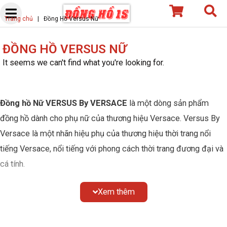
Skip
Trang chủ
|
Đồng Hồ Versus Nữ
to
content
ĐỒNG HỒ VERSUS NỮ
It seems we can't find what you're looking for.
Đồng hồ Nữ VERSUS By VERSACE
là một dòng sản phẩm
đồng hồ dành cho phụ nữ của thương hiệu Versace. Versus By
Versace là một nhãn hiệu phụ của thương hiệu thời trang nổi
tiếng Versace, nổi tiếng với phong cách thời trang đương đại và
cá tính.
Đồng hồ Nữ VERSUS By VERSACE thường được thiết kế sang
Xem thêm
trọng và độc đáo, phản ánh phong cách thời trang của Versace.
Chúng có thể có các chi tiết pha lê, kim loại quý, dây đeo da