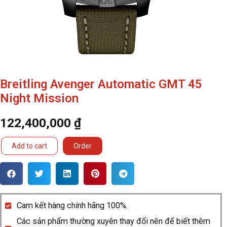
Breitling Avenger Automatic GMT 45
Night Mission
122,400,000
₫
Breitling
Add to cart
Order
Avenger
Automatic
GMT
45
Cam kết hàng chính hãng 100%.
Night
Các sản phẩm thường xuyên thay đổi nên để biết thêm