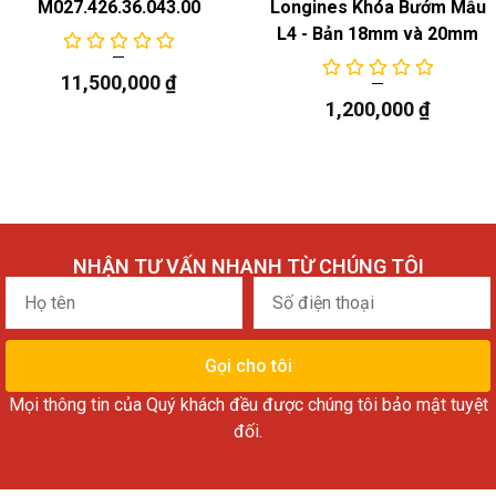
M027.426.36.043.00
Longines Khóa Bướm Mẫu
L4 - Bản 18mm và 20mm
11,500,000
₫
1,200,000
₫
NHẬN TƯ VẤN NHANH TỪ CHÚNG TÔI
Họ
Số
tên
điện
thoại
Gọi cho tôi
Mọi thông tin của Quý khách đều được chúng tôi bảo mật tuyệt
đối.