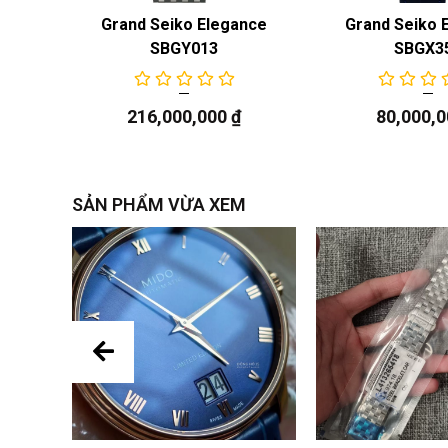
Gents
Grand Seiko Elegance
Grand Seiko 
SBGY013
SBGX3
216,000,000
₫
80,000,
SẢN PHẨM VỪA XEM