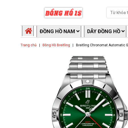
Skip
Search
to
content
ĐỒNG HỒ NAM
DÂY ĐỒNG HỒ
Trang chủ
|
Đồng Hồ Breitling
|
Breitling Chronomat Automatic