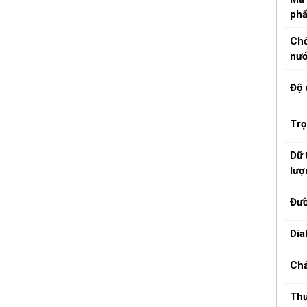
ph
Ch
nư
Độ 
Trọ
Dữ 
lượ
Đườ
Dia
Chấ
Th