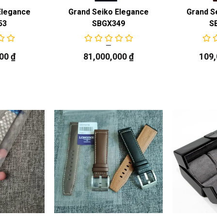
Elegance
Grand Seiko Elegance
Grand S
53
SBGX349
S
000
₫
81,000,000
₫
109