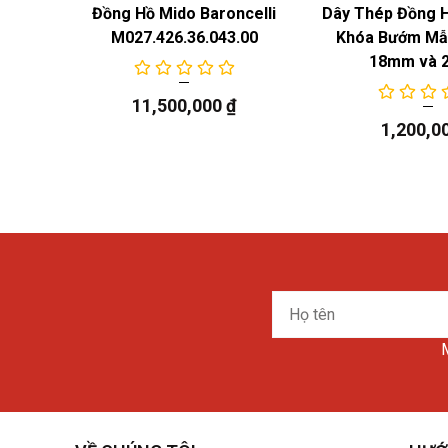
 Năng
Đồng Hồ Mido Baroncelli
Dây Thép Đồng 
M027.426.36.043.00
Khóa Bướm Mẫu
18mm và 
11,500,000
₫
1,200,0
Họ
tên
M