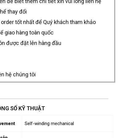
để biết thêm chi tiết xin vui lòng liên hệ
thể thay đổi
 order tốt nhất để Quý khách tham khảo
hể giao hàng toàn quốc
uôn được đặt lên hàng đầu
ên hệ chúng tôi
NG SỐ KỸ THUẬT
vement
Self-winding mechanical
sản