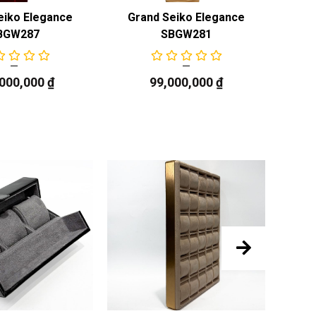
eiko Elegance
Grand Seiko Elegance
Gr
BGW287
SBGW281
,000,000
₫
99,000,000
₫