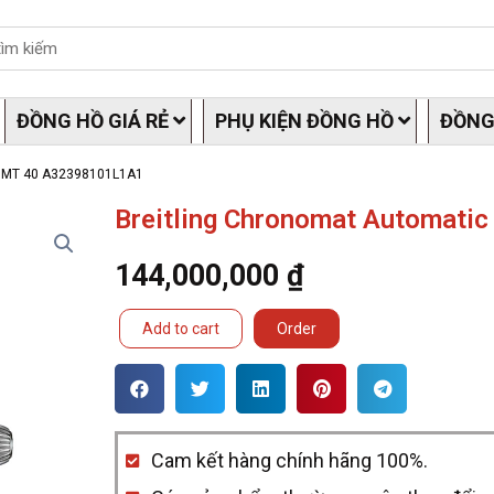
ĐỒNG HỒ GIÁ RẺ
PHỤ KIỆN ĐỒNG HỒ
ĐỒNG
 GMT 40 A32398101L1A1
Breitling Chronomat Automat
144,000,000
₫
Breitling
Add to cart
Order
Chronomat
Automatic
GMT
Cam kết hàng chính hãng 100%.
40