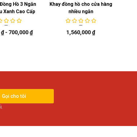
Đồng Hồ 3 Ngăn
Khay đồng hồ cho cửa hàng
Khay
u Xanh Cao Cấp
nhiều ngăn
0
₫
-
700,000
₫
1,560,000
₫
Gọi cho tôi
i.