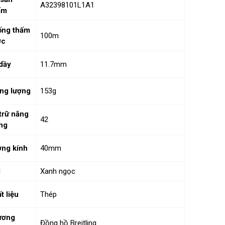
A32398101L1A1
ẩm
ống thấm
100m
ớc
dầy
11.7mm
ng lượng
153g
trữ năng
42
ng
ng kính
40mm
l
Xanh ngọc
t liệu
Thép
ương
Đồng hồ Breitling