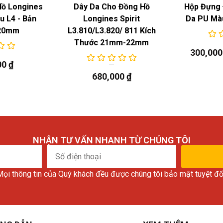
Hồ Longines
Dây Da Cho Đồng Hồ
Hộp Đựng 
 L4 - Bản
Longines Spirit
Da PU Mà
20mm
L3.810/L3.820/ 811 Kích
Thước 21mm-22mm
300,00
00
₫
680,000
₫
NHẬN TƯ VẤN NHANH TỪ CHÚNG TÔI
Số
điện
ọi thông tin của Quý khách đều được chúng tôi bảo mật tuyệt đố
thoại