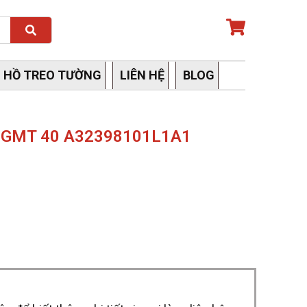
Search
 HỒ TREO TƯỜNG
LIÊN HỆ
BLOG
ic GMT 40 A32398101L1A1