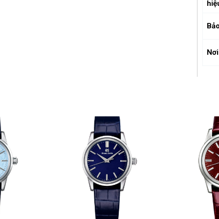
hiệ
Bảo
Nơi