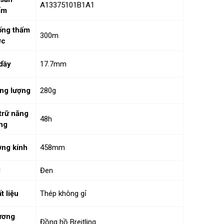
A13375101B1A1
ẩm
ống thấm
300m
ớc
dầy
17.7mm
ng lượng
280g
trữ năng
48h
ng
ng kính
458mm
l
Đen
t liệu
Thép không gỉ
ương
Đồng hồ Breitling