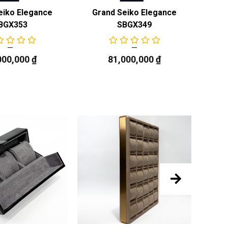
eiko Elegance
Grand Seiko Elegance
Gr
BGX353
SBGX349
000,000
₫
81,000,000
₫