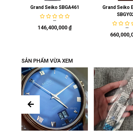
Gents
Grand Seiko SBGA461
Grand Seiko 
SBGY0
146,400,000
₫
660,000,
SẢN PHẨM VỪA XEM