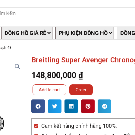
ĐỒNG HỒ GIÁ RẺ
PHỤ KIỆN ĐỒNG HỒ
ĐỒNG
raph 48
Breitling Super Avenger Chrono
148,800,000
₫
Breitling
Add to cart
Order
Super
Avenger
Chronograph
Cam kết hàng chính hãng 100%.
48