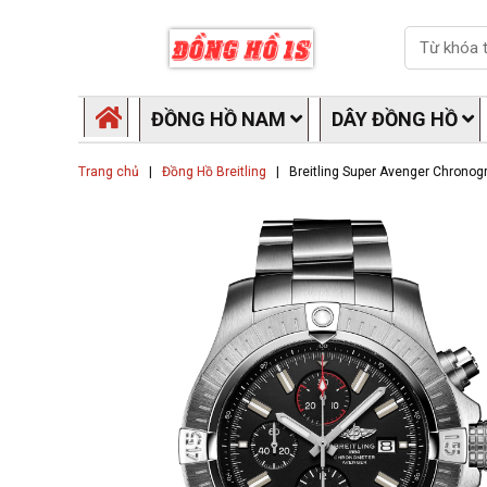
Skip
Search
to
content
ĐỒNG HỒ NAM
DÂY ĐỒNG HỒ
Trang chủ
|
Đồng Hồ Breitling
|
Breitling Super Avenger Chronog