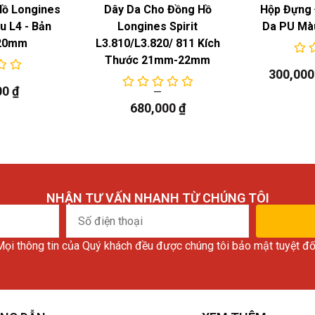
Hồ Longines
Dây Da Cho Đồng Hồ
Hộp Đựng 
 L4 - Bản
Longines Spirit
Da PU Mà
20mm
L3.810/L3.820/ 811 Kích
Thước 21mm-22mm
300,00
00
₫
680,000
₫
NHẬN TƯ VẤN NHANH TỪ CHÚNG TÔI
Số
điện
ọi thông tin của Quý khách đều được chúng tôi bảo mật tuyệt đố
thoại