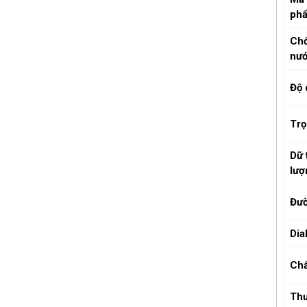
ph
Ch
nư
Độ 
Trọ
Dữ 
lượ
Đườ
Dia
Chấ
Th