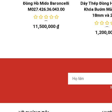
 Năng
Đồng Hồ Mido Baroncelli
Dây Thép Đồng 
M027.426.36.043.00
Khóa Bướm Mẫu
18mm và 
11,500,000
₫
1,200,0
Họ
tên
M