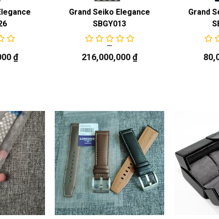
Elegance
Grand Seiko Elegance
Grand S
26
SBGY013
S
000
₫
216,000,000
₫
80,