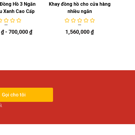
Đồng Hồ 3 Ngăn
Khay đồng hồ cho cửa hàng
Khay
u Xanh Cao Cấp
nhiều ngăn
0
₫
-
700,000
₫
1,560,000
₫
Gọi cho tôi
i.