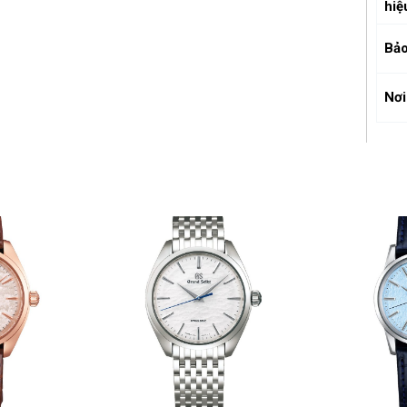
hiệ
Bảo
Nơi