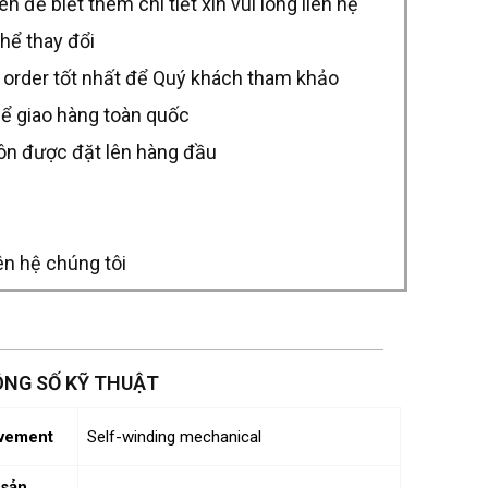
để biết thêm chi tiết xin vui lòng liên hệ
thể thay đổi
 order tốt nhất để Quý khách tham khảo
hể giao hàng toàn quốc
uôn được đặt lên hàng đầu
ên hệ chúng tôi
NG SỐ KỸ THUẬT
vement
Self-winding mechanical
sản