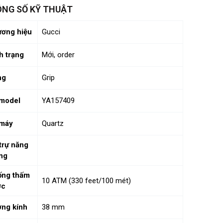
NG SỐ KỸ THUẬT
ơng hiệu
Gucci
h trạng
Mới, order
ng
Grip
model
YA157409
 máy
Quartz
trự năng
ng
ống thấm
10 ATM (330 feet/100 mét)
ớc
ng kính
38 mm