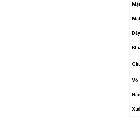
Mặt
Mặt
Dâ
Kh
Ch
Vỏ
Bảo
Xuấ