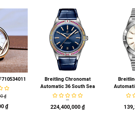
 F710534011
Breitling Chronomat
Breitli
Automatic 36 South Sea
Automati
00
₫
00
₫
224,400,000
₫
139