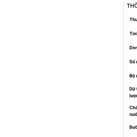
THÔ
Thư
Tìn
Dò
Số 
Bộ
Dữ 
lượ
Ch
nư
Đườ