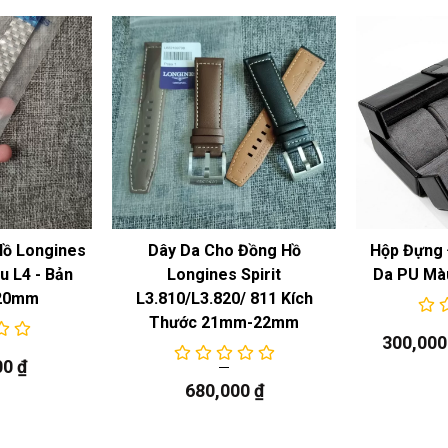
Hồ Longines
Dây Da Cho Đồng Hồ
Hộp Đựng 
 L4 - Bản
Longines Spirit
Da PU Mà
20mm
L3.810/L3.820/ 811 Kích
Thước 21mm-22mm
300,00
00
₫
680,000
₫