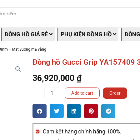
ĐỒNG HỒ GIÁ RẺ
PHỤ KIỆN ĐỒNG HỒ
ĐỒNG
38mm – Mặt vuông mạ vàng
Đồng hồ Gucci Grip YA157409
36,920,000
₫
Đồng
Add to cart
Order
hồ
Gucci
Grip
Cam kết hàng chính hãng 100%.
YA157409