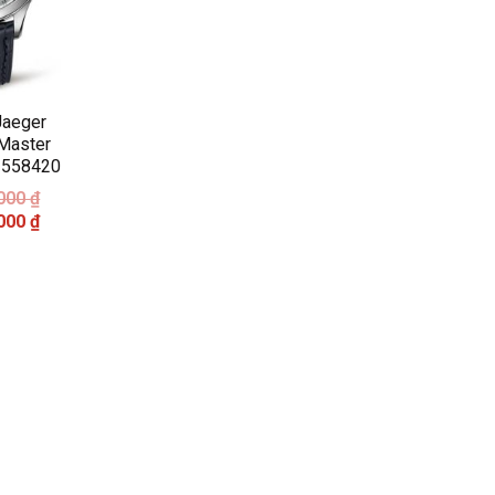
Jaeger
 Master
1558420
,000
₫
,000
₫