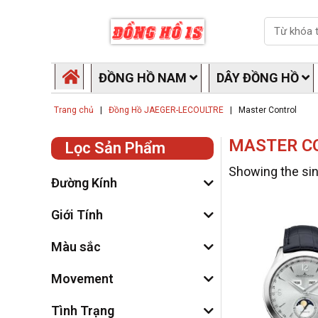
Skip
Search
to
content
ĐỒNG HỒ NAM
DÂY ĐỒNG HỒ
Trang chủ
|
Đồng Hồ JAEGER-LECOULTRE
|
Master Control
MASTER C
Lọc Sản Phẩm
Showing the sin
Đường Kính
Giới Tính
Màu sắc
Movement
Tình Trạng