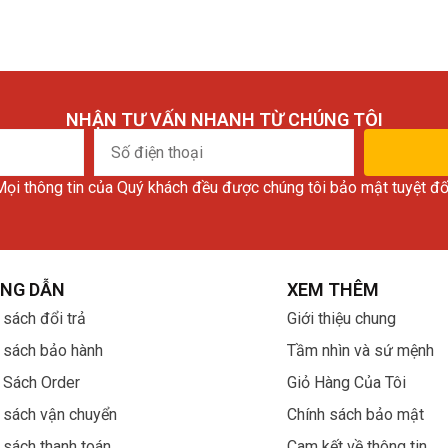
NHẬN TƯ VẤN NHANH TỪ CHÚNG TÔI
Số
điện
ọi thông tin của Quý khách đều được chúng tôi bảo mật tuyệt đố
thoại
NG DẪN
XEM THÊM
 sách đổi trả
Giới thiệu chung
 sách bảo hành
Tầm nhìn và sứ mệnh
 Sách Order
Giỏ Hàng Của Tôi
 sách vận chuyển
Chính sách bảo mật
 sách thanh toán
Cam kết về thông tin