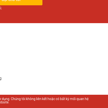
i.
g
ử dụng. Chúng tôi không liên kết hoặc có bất kỳ mối quan hệ
bsite.