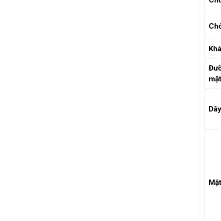
Ch
Khá
Đườ
mặ
Dâ
Mặt