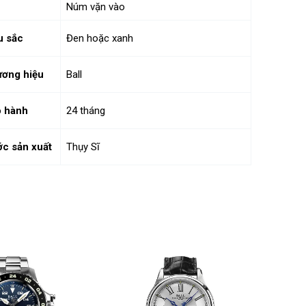
Núm vặn vào
u sắc
Đen hoặc xanh
ơng hiệu
Ball
 hành
24 tháng
c sản xuất
Thụy Sĩ