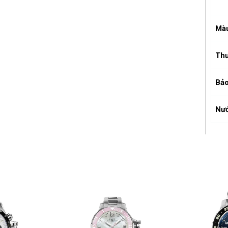
Mà
Thư
Bảo
Nướ