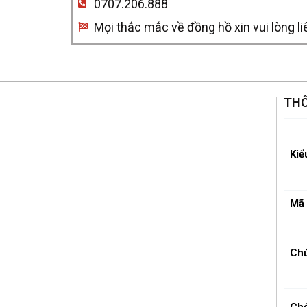
0707.206.888
Mọi thắc mắc về đồng hồ xin vui lòng li
THÔ
Kiể
Mã 
Ch
Chố