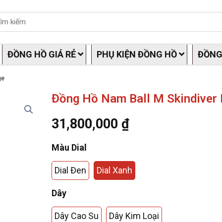
ĐỒNG HỒ GIÁ RẺ
PHỤ KIỆN ĐỒNG HỒ
ĐỒNG
ge
Đồng Hồ Nam Ball M Skindiver 
31,800,000
₫
Màu Dial
Dial Đen
Dial Xanh
Dây
Dây Cao Su
Dây Kim Loại