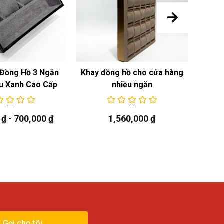
Đồng Hồ 3 Ngăn
Khay đồng hồ cho cửa hàng
Khay
u Xanh Cao Cấp
nhiều ngăn
0
₫
-
700,000
₫
1,560,000
₫
Gọi cho tôi