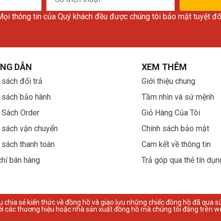
điện
ọi thông tin của Quý khách đều được chúng tôi bảo mật tuyệt đố
thoại
NG DẪN
XEM THÊM
 sách đổi trả
Giới thiệu chung
 sách bảo hành
Tầm nhìn và sứ mệnh
 Sách Order
Giỏ Hàng Của Tôi
 sách vận chuyển
Chính sách bảo mật
 sách thanh toán
Cam kết về thông tin
chí bán hàng
Trả góp qua thẻ tín dụn
u chia sẻ kiến thức về đồng hồ và giao lưu những chiếc đồng hồ đã qua s
ới các thương hiệu hoặc nhà sản xuất đồng hồ mà chúng tôi đăng trên we