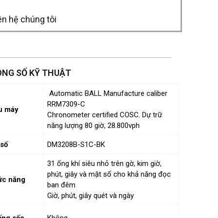
ên hệ chúng tôi
NG SỐ KỸ THUẬT
Automatic BALL Manufacture caliber
RRM7309-C
u máy
Chronometer certified COSC. Dự trữ
năng lượng 80 giờ, 28.800vph
số
DM3208B-S1C-BK
31 ống khí siêu nhỏ trên gờ, kim giờ,
phút, giây và mặt số cho khả năng đọc
ức năng
ban đêm
Giờ, phút, giây quét và ngày
ng sốc
Không