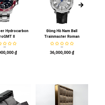
eer Hydrocarbon
Đồng Hồ Nam Ball
roGMT II
Trainmaster Roman
Trai
000,000
₫
36,000,000
₫