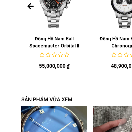
l
Đồng Hồ Nam Ball
Đồng Hồ Nam B
plorer
Spacemaster Orbital II
Chronog
55,000,000
₫
48,900,
SẢN PHẨM VỪA XEM