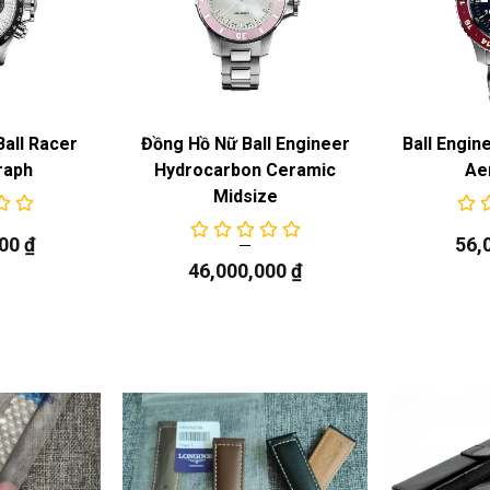
all Racer
Đồng Hồ Nữ Ball Engineer
Ball Engin
raph
Hydrocarbon Ceramic
Ae
Midsize
000
₫
56,
46,000,000
₫