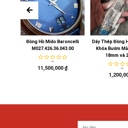
 Năng
Đồng Hồ Mido Baroncelli
Dây Thép Đồng 
M027.426.36.043.00
Khóa Bướm Mẫu
18mm và 
11,500,000
₫
1,200,0
Họ