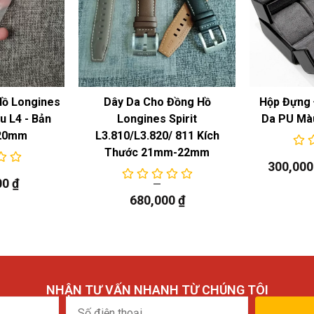
Hồ Longines
Dây Da Cho Đồng Hồ
Hộp Đựng 
 L4 - Bản
Longines Spirit
Da PU Mà
20mm
L3.810/L3.820/ 811 Kích
Thước 21mm-22mm
300,00
00
₫
680,000
₫
NHẬN TƯ VẤN NHANH TỪ CHÚNG TÔI
Số