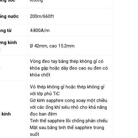
ống nước
200m/660ft
ng từ
4.800A/m
ng kính
Ø 42mm, cao 15.2mm
t
Vòng đeo tay bằng thép không gỉ có
y
khóa gập hoặc dây đeo cao su đen có
khóa chốt
Vỏ thép không gỉ hoặc thép không gỉ
với lớp phủ TiC
Gờ kính sapphire cong xoay một chiều
với các ống khí siêu nhỏ cho khả năng
 kính
đọc ban đêm
Tinh thể sapphire lồi chống phản chiếu
Mặt sau bằng tinh thể sapphire trong
suốt