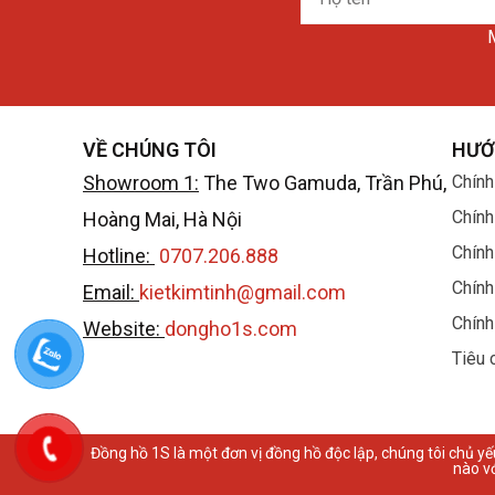
tên
M
VỀ CHÚNG TÔI
HƯỚ
Showroom 1:
The Two Gamuda, Trần Phú,
Chính
Chính
Hoàng Mai, Hà Nội
Chính
Hotline:
0707.206.888
Chính
Email:
kietkimtinh@gmail.com
Chính
Website:
dongho1s.com
Tiêu 
Đồng hồ 1S là một đơn vị đồng hồ độc lập, chúng tôi chủ yế
nào v