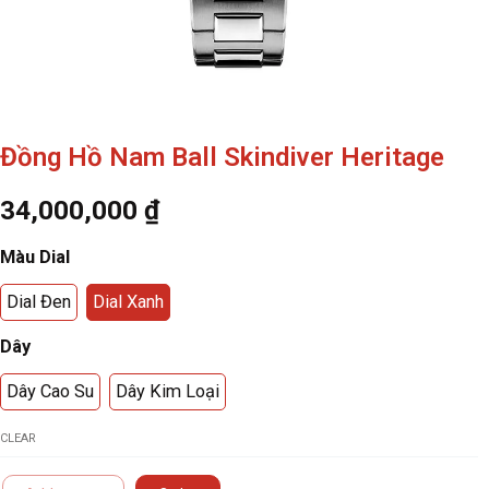
Đồng Hồ Nam Ball Skindiver Heritage
34,000,000
₫
Đồng
Màu Dial
Hồ
Dial Đen
Dial Xanh
Nam
Dây
Ball
Skindiver
Dây Cao Su
Dây Kim Loại
Heritage
CLEAR
quantity