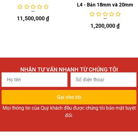
L4 - Bản 18mm và 20mm
11,500,000
₫
1,200,000
₫
NHẬN TƯ VẤN NHANH TỪ CHÚNG TÔI
Họ
Số
tên
điện
thoại
Gọi cho tôi
Mọi thông tin của Quý khách đều được chúng tôi bảo mật tuyệt
đối.