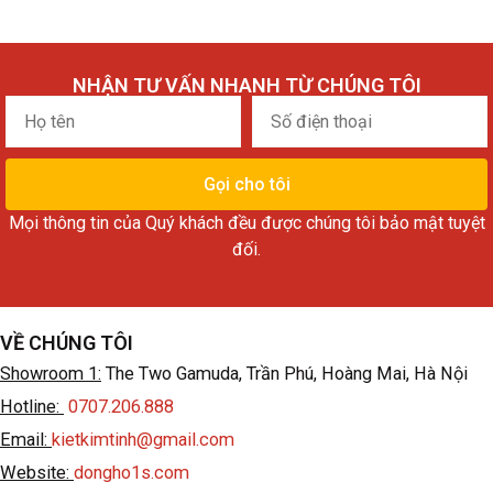
NHẬN TƯ VẤN NHANH TỪ CHÚNG TÔI
Họ
Số
tên
điện
thoại
Gọi cho tôi
Mọi thông tin của Quý khách đều được chúng tôi bảo mật tuyệt
đối.
VỀ CHÚNG TÔI
Showroom 1:
The Two Gamuda, Trần Phú, Hoàng Mai, Hà Nội
Hotline:
0707.206.888
Email:
kietkimtinh@gmail.com
Website:
dongho1s.com