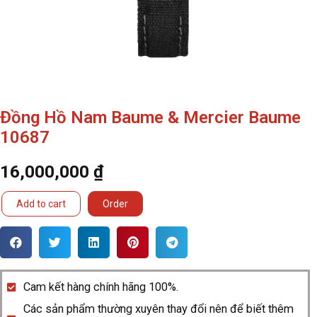
Đồng Hồ Nam Baume & Mercier Baume
10687
16,000,000
₫
Đồng
Add to cart
Order
Hồ
Nam
Baume
&
Cam kết hàng chính hãng 100%.
Mercier
Các sản phẩm thường xuyên thay đổi nên để biết thêm