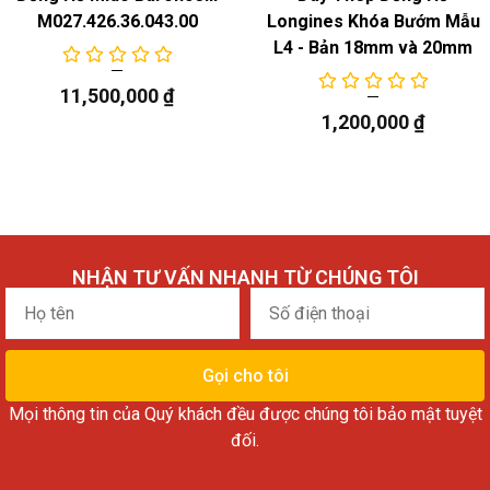
M027.426.36.043.00
Longines Khóa Bướm Mẫu
L4 - Bản 18mm và 20mm
11,500,000
₫
1,200,000
₫
NHẬN TƯ VẤN NHANH TỪ CHÚNG TÔI
Họ
Số
tên
điện
thoại
Gọi cho tôi
Mọi thông tin của Quý khách đều được chúng tôi bảo mật tuyệt
đối.