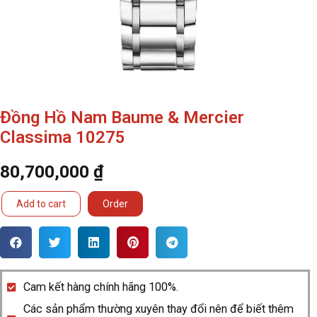
Đồng Hồ Nam Baume & Mercier
Classima 10275
80,700,000
₫
Đồng
Add to cart
Order
Hồ
Nam
Baume
&
Cam kết hàng chính hãng 100%.
Mercier
Các sản phẩm thường xuyên thay đổi nên để biết thêm