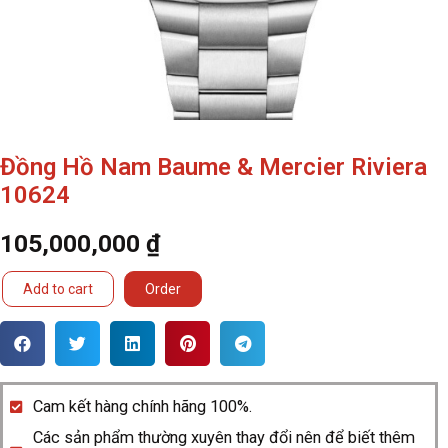
Đồng Hồ Nam Baume & Mercier Riviera
10624
105,000,000
₫
Đồng
Add to cart
Order
Hồ
Nam
Baume
&
Cam kết hàng chính hãng 100%.
Mercier
Các sản phẩm thường xuyên thay đổi nên để biết thêm