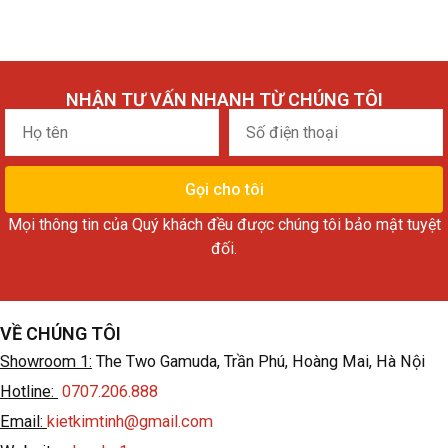
NHẬN TƯ VẤN NHANH TỪ CHÚNG TÔI
Họ
Số
tên
điện
thoại
Gọi cho tôi
Mọi thông tin của Quý khách đều được chúng tôi bảo mật tuyệt
đối.
VỀ CHÚNG TÔI
Showroom 1:
The Two Gamuda, Trần Phú, Hoàng Mai, Hà Nội
Hotline:
0707.206.888
Email:
kietkimtinh@gmail.com