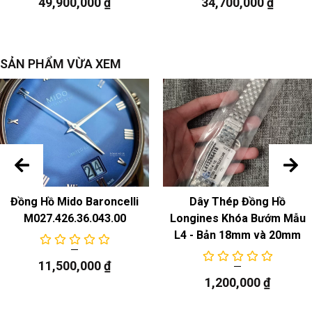
49,900,000
₫
34,700,000
₫
SẢN PHẨM VỪA XEM
Đồng Hồ Mido Baroncelli
Dây Thép Đồng Hồ
M027.426.36.043.00
Longines Khóa Bướm Mẫu
L4 - Bản 18mm và 20mm
11,500,000
₫
1,200,000
₫