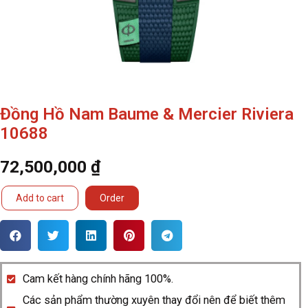
Đồng Hồ Nam Baume & Mercier Riviera
10688
72,500,000
₫
Đồng
Add to cart
Order
Hồ
Nam
Baume
&
Cam kết hàng chính hãng 100%.
Mercier
Các sản phẩm thường xuyên thay đổi nên để biết thêm