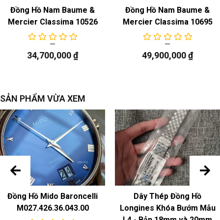
Đồng Hồ Nam Baume &
Đồng Hồ Nam Baume &
Mercier Classima 10526
Mercier Classima 10695
34,700,000
₫
49,900,000
₫
SẢN PHẨM VỪA XEM
Đồng Hồ Mido Baroncelli
Dây Thép Đồng Hồ
M027.426.36.043.00
Longines Khóa Bướm Mẫu
L4 - Bản 18mm và 20mm