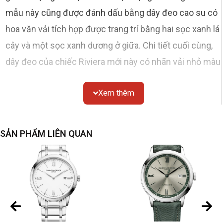
mẫu này cũng được đánh dấu bằng dây đeo cao su có
hoa văn vải tích hợp được trang trí bằng hai sọc xanh lá
cây và một sọc xanh dương ở giữa.
Chi tiết cuối cùng,
dây đeo của chiếc Riviera mới này có nhãn vải nhỏ màu
ngọc lam với logo Phi, được khâu trên dây đeo.
Đồng hồ
Xem thêm
thể thao sang trọng xuất sắc để sống một mùa hè
SẢN PHẨM LIÊN QUAN