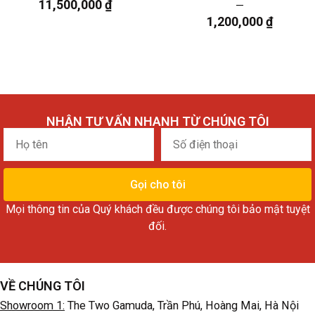
11,500,000
₫
1,200,000
₫
NHẬN TƯ VẤN NHANH TỪ CHÚNG TÔI
Họ
Số
tên
điện
thoại
Gọi cho tôi
Mọi thông tin của Quý khách đều được chúng tôi bảo mật tuyệt
đối.
VỀ CHÚNG TÔI
Showroom 1:
The Two Gamuda, Trần Phú, Hoàng Mai, Hà Nội