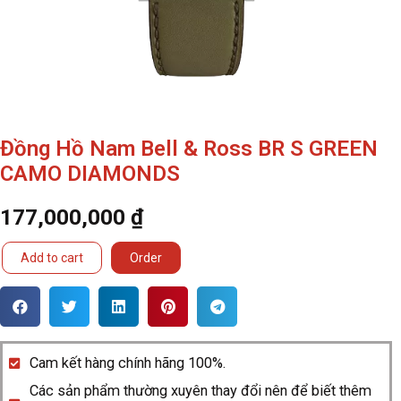
Đồng Hồ Nam Bell & Ross BR S GREEN
CAMO DIAMONDS
177,000,000
₫
Đồng
Add to cart
Order
Hồ
Nam
Bell
&
Cam kết hàng chính hãng 100%.
Ross
Các sản phẩm thường xuyên thay đổi nên để biết thêm