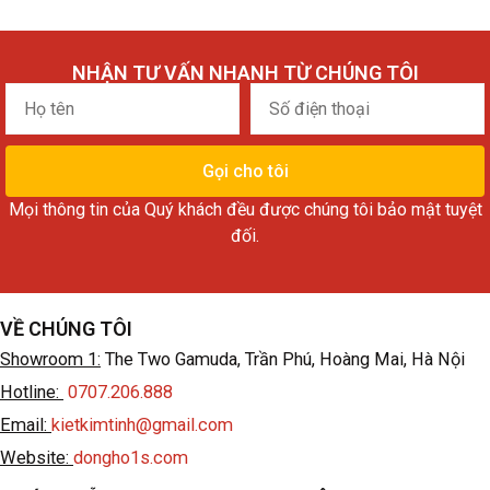
NHẬN TƯ VẤN NHANH TỪ CHÚNG TÔI
Họ
Số
tên
điện
thoại
Gọi cho tôi
Mọi thông tin của Quý khách đều được chúng tôi bảo mật tuyệt
đối.
VỀ CHÚNG TÔI
Showroom 1:
The Two Gamuda, Trần Phú, Hoàng Mai, Hà Nội
Hotline:
0707.206.888
Email:
kietkimtinh@gmail.com
Website:
dongho1s.com