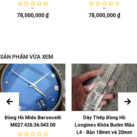
đồng hồ mạ vàng PVD
Khóa
: thép không gỉ Khóa gấp mạ vàng PVD
78,000,000
₫
78,000,000
₫
sự chuyển động
Chuyển động thạch anh
SẢN PHẨM VỪA XEM
Đồng Hồ Mido Baroncelli
Dây Thép Đồng Hồ
M027.426.36.043.00
Longines Khóa Bướm Mẫu
L4 - Bản 18mm và 20mm