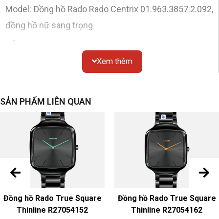
Model: Đồng hồ Rado Rado Centrix 01.963.3857.2.092,
đồng hồ nữ sang trọng
Vỏ
Xem thêm
Chất liệu
: tròn, mạ vàng PVD
Gương
: kính sapphire
Chống nước
: 50 mét
SẢN PHẨM LIÊN QUAN
Kích thước
: đường kính 27mm, dày 7,9mm
quay số
Màu sắc & Chất liệu
: Xà cừ trắng đính kim cương, xà
cừ
dây đeo đồng hồ
Đồng hồ Rado True Square
Đồng hồ Rado True Square
Màu sắc & Chất liệu
: Thép không gỉ màu vàng Dây đeo
Thinline R27054152
Thinline R27054162