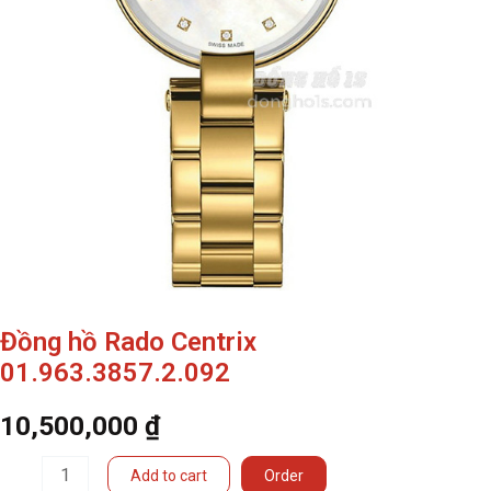
Đồng hồ Rado Centrix
01.963.3857.2.092
10,500,000
₫
Đồng
Add to cart
Order