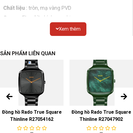
Chất liệu
: tròn, mạ vàng PVD
Gương đồng hồ
: kính sapphire
Chống thấm nước
: 50 mét
Xem thêm
Nắp dưới
: đáy kín
Dial
SẢN PHẨM LIÊN QUAN
Màu sắc & Chất liệu
: Bạc
Dây đeo đồng hồ
Màu sắc & Chất liệu
: Thép không gỉ màu bạc
Khóa
dây đeo : Khóa gấp bằng thép không gỉ
Chuyển động
Đồng hồ Rado True Square
Đồng hồ Rado True Square
Pin
Thinline R27054162
Thinline R27047902
Chức năng