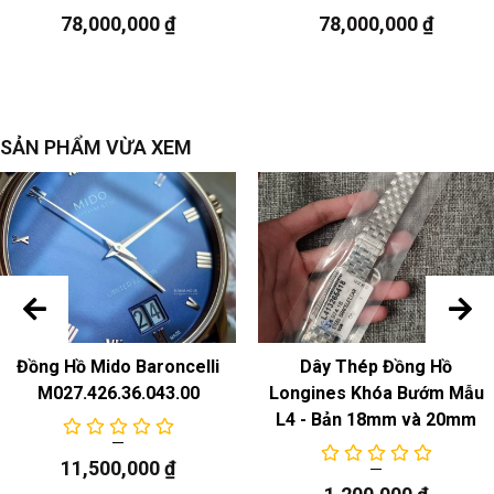
78,000,000
₫
78,000,000
₫
ngày, đồng hồ bấm giờ
SẢN PHẨM VỪA XEM
Đồng Hồ Mido Baroncelli
Dây Thép Đồng Hồ
M027.426.36.043.00
Longines Khóa Bướm Mẫu
L4 - Bản 18mm và 20mm
11,500,000
₫