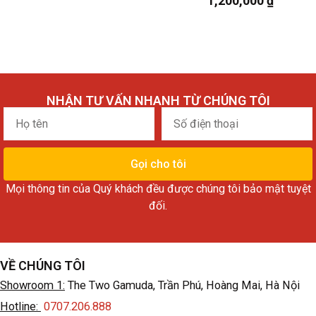
1,200,000
₫
NHẬN TƯ VẤN NHANH TỪ CHÚNG TÔI
Họ
Số
tên
điện
thoại
Gọi cho tôi
Mọi thông tin của Quý khách đều được chúng tôi bảo mật tuyệt
đối.
VỀ CHÚNG TÔI
Showroom 1:
The Two Gamuda, Trần Phú, Hoàng Mai, Hà Nội
Hotline:
0707.206.888