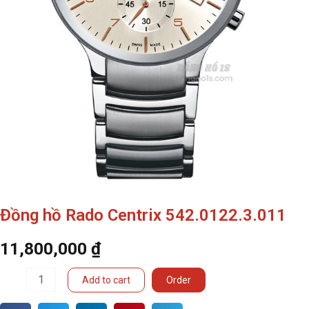
Đồng hồ Rado Centrix 542.0122.3.011
11,800,000
₫
Đồng
Add to cart
Order
hồ