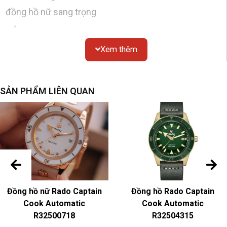
đồng hồ nữ sang trọng
VỎ
Xem thêm
Chất liệu
: tròn, thép không gỉ
Gương
: tinh thể sapphire
Chống thấm nước
: 30 mét
SẢN PHẨM LIÊN QUAN
Kích thước
: đường kính 28mm, độ dày 9mm
Nắp dưới
: đáy trong suốt
quay số
Màu sắc & Chất liệu
: Xám
dây đeo đồng hồ
Đồng hồ nữ Rado Captain
Đồng hồ Rado Captain
Màu sắc & Chất liệu
: Bạc/Xám Thép không gỉ/Gốm
Cook Automatic
Cook Automatic
Dây đeo
R32500718
R32504315