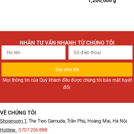
1,200,000
₫
NHẬN TƯ VẤN NHANH TỪ CHÚNG TÔI
Họ
Số
tên
điện
thoại
Gọi cho tôi
Mọi thông tin của Quý khách đều được chúng tôi bảo mật tuyệt
đối.
VỀ CHÚNG TÔI
Showroom 1:
The Two Gamuda, Trần Phú, Hoàng Mai, Hà Nội
Hotline:
0707.206.888