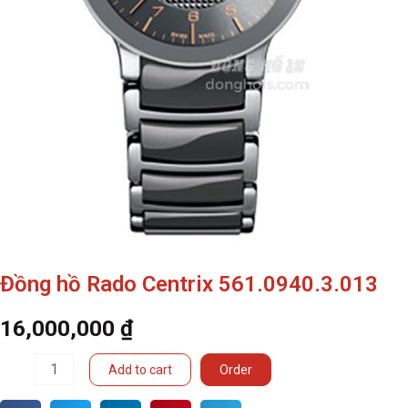
Đồng hồ Rado Centrix 561.0940.3.013
16,000,000
₫
Đồng
Add to cart
Order
hồ