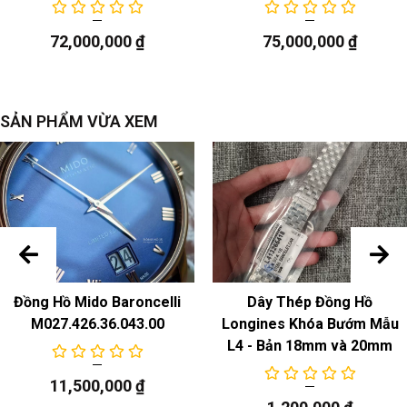
Khóa
: Khóa gấp bằng thép không gỉ
72,000,000
₫
75,000,000
₫
sự chuyển động
Model
: ETA 2671, bộ máy cơ tự động
Chức năng
SẢN PHẨM VỪA XEM
ngày
Đồng Hồ Mido Baroncelli
Dây Thép Đồng Hồ
M027.426.36.043.00
Longines Khóa Bướm Mẫu
L4 - Bản 18mm và 20mm
11,500,000
₫