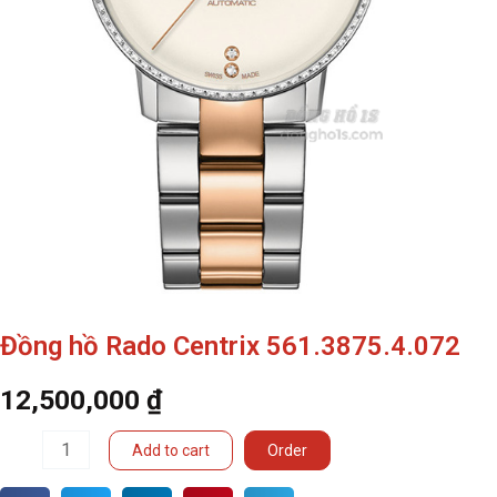
Đồng hồ Rado Centrix 561.3875.4.072
12,500,000
₫
Đồng
Add to cart
Order
hồ