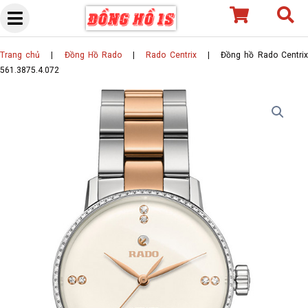
Skip
to
content
Trang chủ
|
Đồng Hồ Rado
|
Rado Centrix
|
Đồng hồ Rado Centri
561.3875.4.072