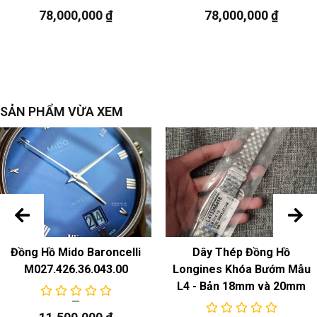
Khóa
: khóa gấp bằng thép không gỉ
78,000,000
₫
78,000,000
₫
sự chuyển động
Chuyển động cơ học tự động
SẢN PHẨM VỪA XEM
Đồng Hồ Mido Baroncelli
Dây Thép Đồng Hồ
M027.426.36.043.00
Longines Khóa Bướm Mẫu
L4 - Bản 18mm và 20mm