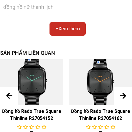
đồng hồ nữ thanh lịch
Vỏ
Xem thêm
Chất liệu
: tròn, thép không gỉ
Gương
: tinh thể sapphire
Chống thấm nước
: 50 mét
SẢN PHẨM LIÊN QUAN
Kích thước
: đường kính 32mm, độ dày 10 mm
Nắp đáy
: đáy trong suốt
quay số
Màu sắc & Chất liệu
: trắng
đính kim cương
dây đeo đồng hồ
Đồng hồ Rado True Square
Đồng hồ Rado True Square
Màu sắc & Chất liệu
: Dây đeo bằng gốm kim loại bằng
Thinline R27054152
Thinline R27054162
thép không gỉ/titan cacbua tông vàng