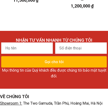
11,500,000
₫
1,200,000
₫
NHẬN TƯ VẤN NHANH TỪ CHÚNG TÔI
Họ
Số
tên
điện
thoại
Gọi cho tôi
Mọi thông tin của Quý khách đều được chúng tôi bảo mật tuyệt
đối.
VỀ CHÚNG TÔI
Showroom 1:
The Two Gamuda, Trần Phú, Hoàng Mai, Hà Nội