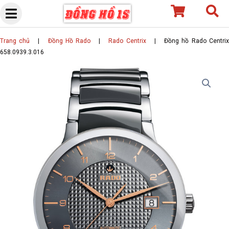
Skip
to
content
Trang chủ
|
Đồng Hồ Rado
|
Rado Centrix
|
Đồng hồ Rado Centri
658.0939.3.016