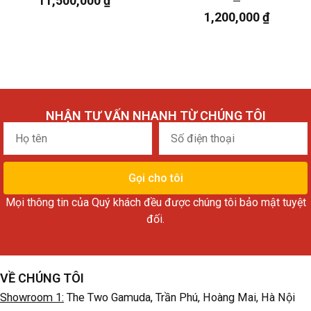
11,500,000
₫
1,200,000
₫
NHẬN TƯ VẤN NHANH TỪ CHÚNG TÔI
Họ
Số
tên
điện
thoại
Gọi cho tôi
Mọi thông tin của Quý khách đều được chúng tôi bảo mật tuyệt
đối.
VỀ CHÚNG TÔI
Showroom 1:
The Two Gamuda, Trần Phú, Hoàng Mai, Hà Nội