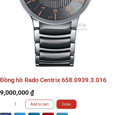
Đồng hồ Rado Centrix 658.0939.3.016
9,000,000
₫
Đồng
Add to cart
Order
hồ