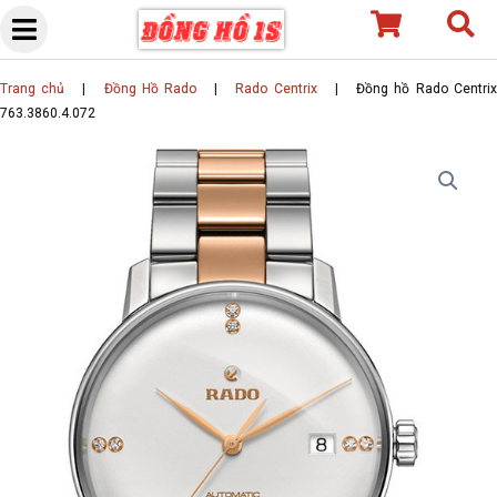
Skip
to
content
Trang chủ
|
Đồng Hồ Rado
|
Rado Centrix
|
Đồng hồ Rado Centri
763.3860.4.072