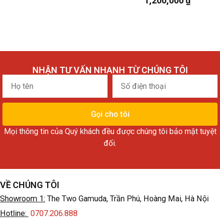
1,200,000
₫
NHẬN TƯ VẤN NHANH TỪ CHÚNG TÔI
Họ
Số
tên
điện
thoại
Gọi cho tôi
Mọi thông tin của Quý khách đều được chúng tôi bảo mật tuyệt
đối.
VỀ CHÚNG TÔI
Showroom 1:
The Two Gamuda, Trần Phú, Hoàng Mai, Hà Nội
Hotline:
0707.206.888