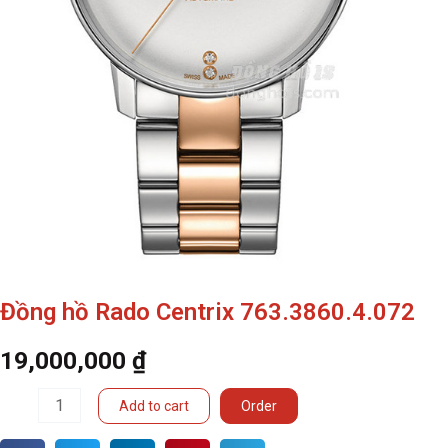
Đồng hồ Rado Centrix 763.3860.4.072
19,000,000
₫
Đồng
Add to cart
Order
hồ