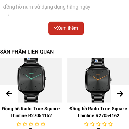
đồng hồ nam sử dụng dụng hằng ngày
VỎ
Xem thêm
Chất liệu
: tròn, thép không gỉ
Gương
: kính sapphire
Chống thấm nước
: 50 mét
SẢN PHẨM LIÊN QUAN
Kích thước
: đường kính 38mm
quay số
Màu sắc & Chất liệu
: trắng đính kim cương
dây đeo đồng hồ
Màu sắc & Chất liệu
: Dây đeo bằng thép không
Đồng hồ Rado True Square
Đồng hồ Rado True Square
gỉ/gốm tông vàng
Thinline R27054152
Thinline R27054162
Khóa
: khóa gấp bằng thép không gỉ