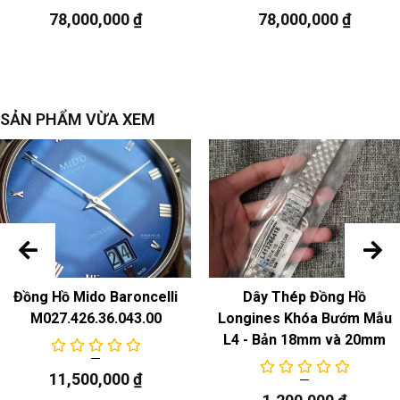
sự chuyển động
78,000,000
₫
78,000,000
₫
Chuyển động cơ học tự động
Chức năng
ngày
SẢN PHẨM VỪA XEM
Đồng Hồ Mido Baroncelli
Dây Thép Đồng Hồ
M027.426.36.043.00
Longines Khóa Bướm Mẫu
L4 - Bản 18mm và 20mm
11,500,000
₫