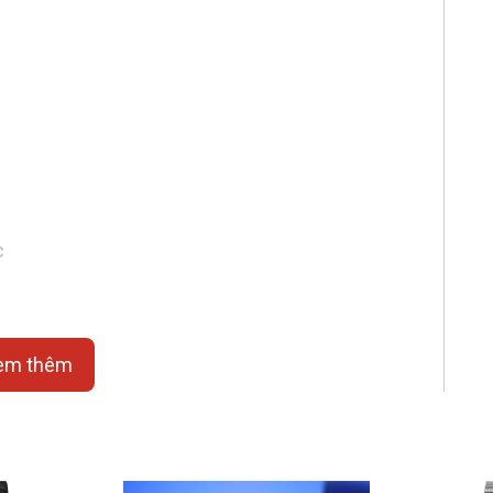
c
em thêm