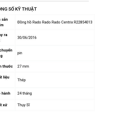
NG SỐ KỸ THUẬT
 sản
Đồng hồ Rado Rado Rado Centrix R22854013
ẩm
y ra
30/06/2016
t
chuyển
pin
ng
h thước
27 mm
t liệu
Thép
 hành
24 tháng
t xứ
Thụy Sĩ