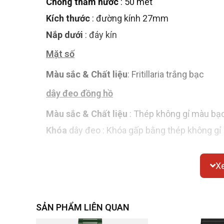
Chống thấm nước
: 50 mét
Kích thước
: đường kính 27mm
Nắp dưới
: đáy kín
Mặt số
Màu sắc & Chất liệu
: Fritillaria trắng bạc
dây đeo đồng hồ
Màu sắc & Chất liệu
: Thép không gỉ màu bạ
Khóa
dây đeo : Khóa gấp bằng thép không gỉ
sự chuyển động
X
Chuyển động thạch anh
SẢN PHẨM LIÊN QUAN