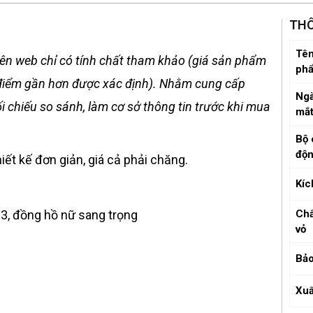
THÔ
Tên
ên web chỉ có tính chất tham khảo (giá sản phẩm
ph
ời điểm gần hơn được xác định). Nhằm cung cấp
Ngà
 chiếu so sánh, làm cơ sở thông tin trước khi mua
mắ
Bộ 
độ
iết kế đơn giản, giá cả phải chăng.
Kíc
3, đồng hồ nữ sang trọng
Chấ
vỏ
Bảo
Xuấ