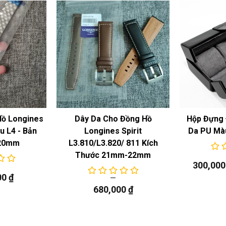
Hồ Longines
Dây Da Cho Đồng Hồ
Hộp Đựng 
 L4 - Bản
Longines Spirit
Da PU Mà
20mm
L3.810/L3.820/ 811 Kích
Thước 21mm-22mm
300,00
00
₫
680,000
₫