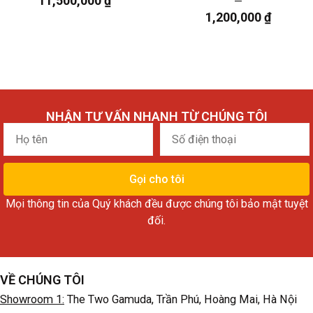
11,500,000
₫
1,200,000
₫
NHẬN TƯ VẤN NHANH TỪ CHÚNG TÔI
Họ
Số
tên
điện
thoại
Gọi cho tôi
Mọi thông tin của Quý khách đều được chúng tôi bảo mật tuyệt
đối.
VỀ CHÚNG TÔI
Showroom 1:
The Two Gamuda, Trần Phú, Hoàng Mai, Hà Nội