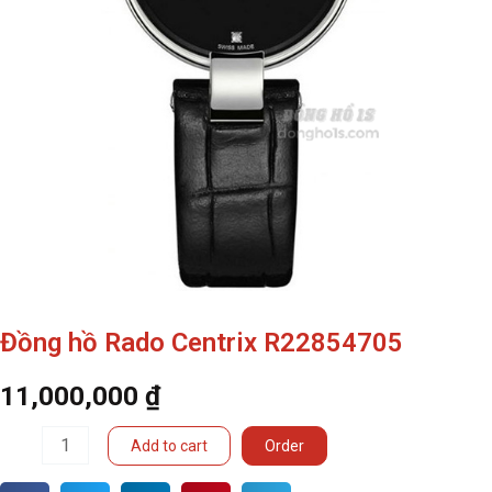
Đồng hồ Rado Centrix R22854705
11,000,000
₫
Đồng
Add to cart
Order
hồ