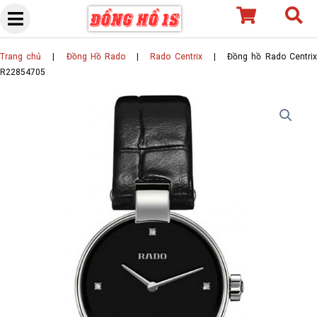
Skip
to
content
Trang chủ
|
Đồng Hồ Rado
|
Rado Centrix
|
Đồng hồ Rado Centri
R22854705