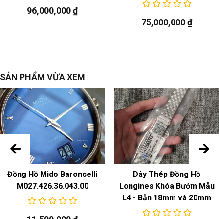
Khóa
: Khóa chốt bằng thép không gỉ
96,000,000
₫
75,000,000
₫
sự chuyển động
Model
: Cal.E64.111, bộ máy thạch anh
SẢN PHẨM VỪA XEM
Đồng Hồ Mido Baroncelli
Dây Thép Đồng Hồ
M027.426.36.043.00
Longines Khóa Bướm Mẫu
L4 - Bản 18mm và 20mm