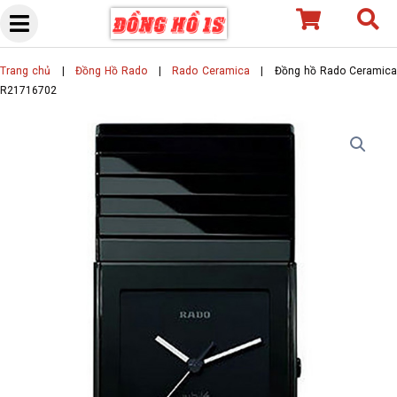
Skip
to
content
Trang chủ
|
Đồng Hồ Rado
|
Rado Ceramica
|
Đồng hồ Rado Ceramic
R21716702