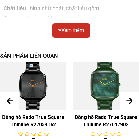
Chất liệu
: hình chữ nhật, chất liệu gốm
Gương
: kính sapphire
Chống thấm nước
: 30 mét
Xem thêm
Nắp đáy
: đáy kín
Mặt số
SẢN PHẨM LIÊN QUAN
Màu sắc & Chất liệu
: Đen đính kim cương
Dây đeo đồng hồ
Màu sắc & Chất liệu
: Ceramic
Khóa
: Ceramic
Chuyển động
Đồng hồ Rado True Square
Đồng hồ Rado True Square
Thinline R27054162
Thinline R27047902
Đồng hồ pin
Chức năng