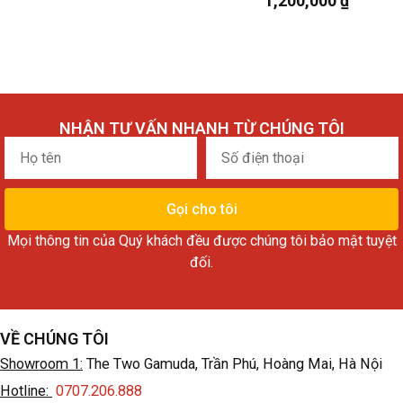
1,200,000
₫
NHẬN TƯ VẤN NHANH TỪ CHÚNG TÔI
Họ
Số
tên
điện
thoại
Gọi cho tôi
Mọi thông tin của Quý khách đều được chúng tôi bảo mật tuyệt
đối.
VỀ CHÚNG TÔI
Showroom 1:
The Two Gamuda, Trần Phú, Hoàng Mai, Hà Nội
Hotline:
0707.206.888