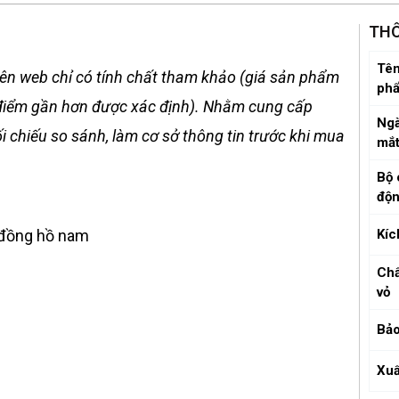
THÔ
Tên
ên web chỉ có tính chất tham khảo (giá sản phẩm
ph
ời điểm gần hơn được xác định). Nhằm cung cấp
Ngà
 chiếu so sánh, làm cơ sở thông tin trước khi mua
mắ
Bộ 
độ
 đồng hồ nam
Kíc
Chấ
vỏ
Bảo
Xuấ