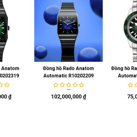
o Anatom
Đồng hồ Rado Anatom
Đồng hồ Ra
10202319
Automatic R10202209
Automat
000
₫
102,000,000
₫
75,