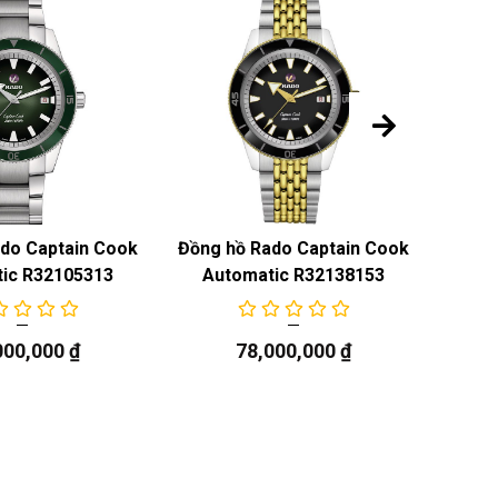
do Captain Cook
Đồng hồ Rado Captain Cook
Đồng 
ic R32105313
Automatic R32138153
Au
000,000
₫
78,000,000
₫