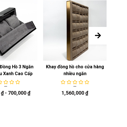
Đồng Hồ 3 Ngăn
Khay đồng hồ cho cửa hàng
Khay
u Xanh Cao Cấp
nhiều ngăn
0
₫
-
700,000
₫
1,560,000
₫