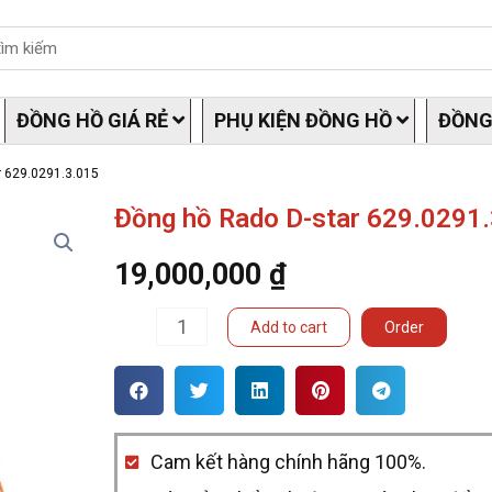
ĐỒNG HỒ GIÁ RẺ
PHỤ KIỆN ĐỒNG HỒ
ĐỒNG
r 629.0291.3.015
Đồng hồ Rado D-star 629.0291
19,000,000
₫
Đồng
Add to cart
Order
hồ
Rado
D-
Cam kết hàng chính hãng 100%.
star