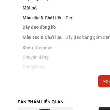
Mặt số
Màu sắc & Chất liệu
: Đen
Dây đeo đồng hồ
Màu sắc & Chất liệu
: Dây đeo bằng gốm đe
Khóa
: Ceramic
Chuyển động
Đồng hồ cơ
Chức năng
X
Ngày
SẢN PHẨM LIÊN QUAN