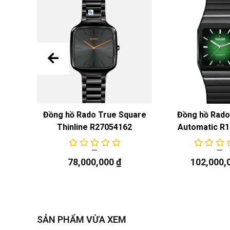
n Cook
Đồng hồ Rado True Square
Đồng hồ Rad
208
Thinline R27054162
Automatic R
78,000,000
₫
102,000,
SẢN PHẨM VỪA XEM