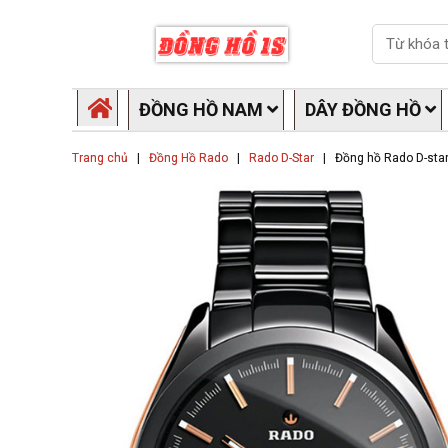
Skip
Search
to
content
ĐỒNG HỒ NAM
DÂY ĐỒNG HỒ
Trang chủ
|
Đồng Hồ Rado
|
Rado D-Star
|
Đồng hồ Rado D-sta