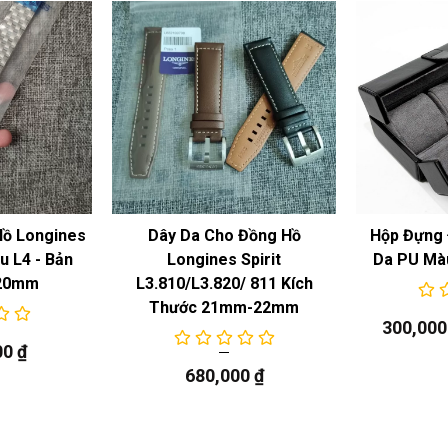
Hồ Longines
Dây Da Cho Đồng Hồ
Hộp Đựng 
 L4 - Bản
Longines Spirit
Da PU Mà
20mm
L3.810/L3.820/ 811 Kích
Thước 21mm-22mm
300,00
00
₫
680,000
₫