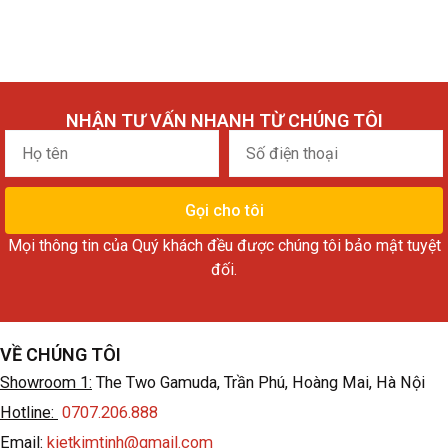
NHẬN TƯ VẤN NHANH TỪ CHÚNG TÔI
Họ
Số
tên
điện
thoại
Gọi cho tôi
Mọi thông tin của Quý khách đều được chúng tôi bảo mật tuyệt
đối.
VỀ CHÚNG TÔI
Showroom 1:
The Two Gamuda, Trần Phú, Hoàng Mai, Hà Nội
Hotline:
0707.206.888
Email:
kietkimtinh@gmail.com