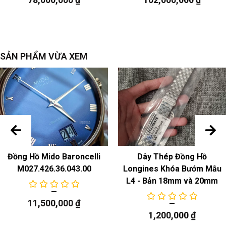
Ngày/Đồng hồ bấm giờ
SẢN PHẨM VỪA XEM
Đồng Hồ Mido Baroncelli
Dây Thép Đồng Hồ
M027.426.36.043.00
Longines Khóa Bướm Mẫu
L4 - Bản 18mm và 20mm
11,500,000
₫
1,200,000
₫