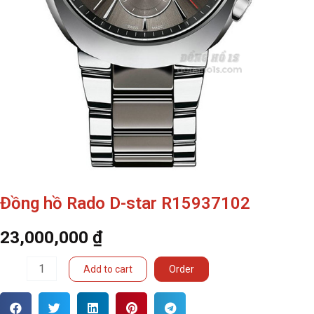
Đồng hồ Rado D-star R15937102
23,000,000
₫
Đồng
Add to cart
Order
hồ
Rado