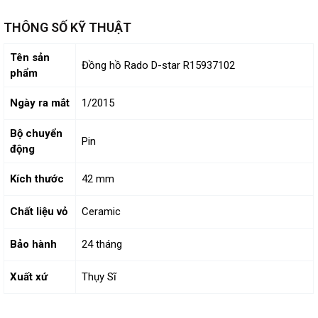
THÔNG SỐ KỸ THUẬT
Tên sản
Đồng hồ Rado D-star R15937102
phẩm
Ngày ra mắt
1/2015
Bộ chuyển
Pin
động
Kích thước
42 mm
Chất liệu vỏ
Ceramic
Bảo hành
24 tháng
Xuất xứ
Thụy Sĩ