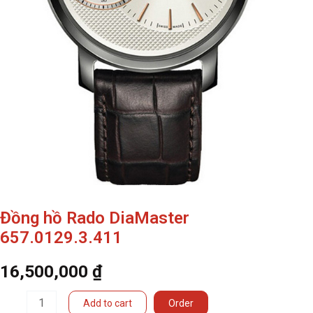
Đồng hồ Rado DiaMaster
657.0129.3.411
16,500,000
₫
Đồng
Add to cart
Order