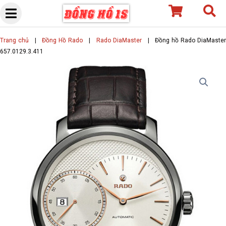
Skip
to
content
Trang chủ
|
Đồng Hồ Rado
|
Rado DiaMaster
|
Đồng hồ Rado DiaMaste
657.0129.3.411