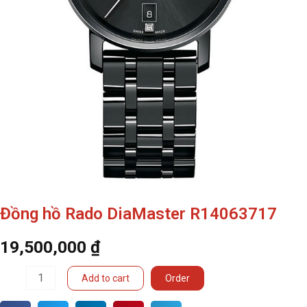
Đồng hồ Rado DiaMaster R14063717
19,500,000
₫
Đồng
Add to cart
Order
hồ