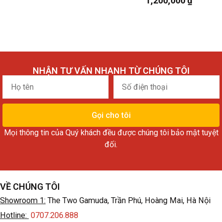
1,200,000
₫
NHẬN TƯ VẤN NHANH TỪ CHÚNG TÔI
Họ
Số
tên
điện
thoại
Gọi cho tôi
Mọi thông tin của Quý khách đều được chúng tôi bảo mật tuyệt
đối.
VỀ CHÚNG TÔI
Showroom 1:
The Two Gamuda, Trần Phú, Hoàng Mai, Hà Nội
Hotline:
0707.206.888