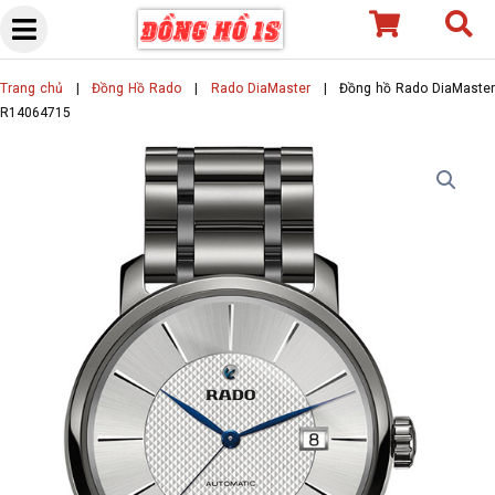
Skip
to
content
Trang chủ
|
Đồng Hồ Rado
|
Rado DiaMaster
|
Đồng hồ Rado DiaMaste
R14064715