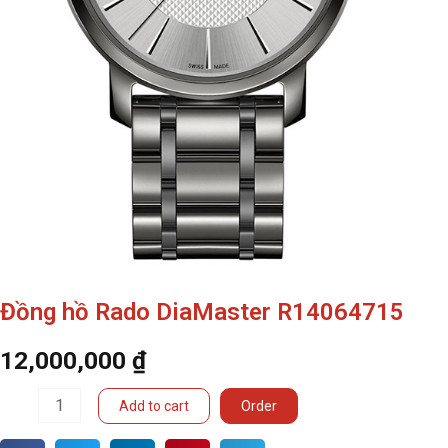
Đồng hồ Rado DiaMaster R14064715
12,000,000
₫
Đồng
Add to cart
Order
hồ