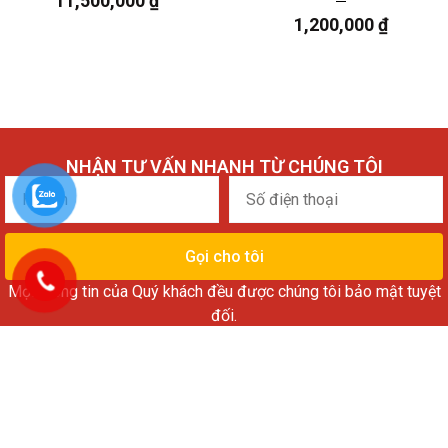
11,500,000
₫
1,200,000
₫
NHẬN TƯ VẤN NHANH TỪ CHÚNG TÔI
Họ
Số
tên
điện
thoại
Gọi cho tôi
Mọi thông tin của Quý khách đều được chúng tôi bảo mật tuyệt
đối.
VỀ CHÚNG TÔI
Showroom 1:
The Two Gamuda, Trần Phú, Hoàng Mai, Hà Nội